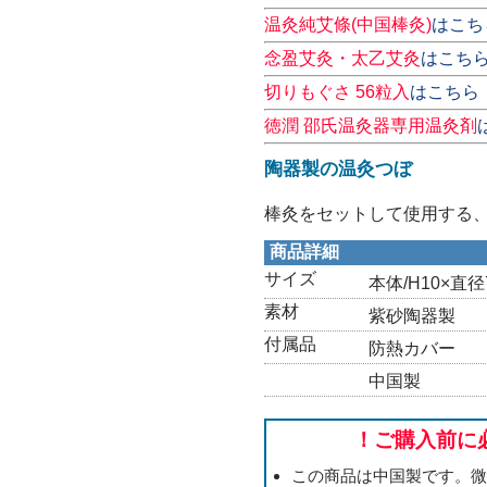
温灸純艾條(中国棒灸)
はこち
念盈艾灸・太乙艾灸
はこち
切りもぐさ 56粒入
はこちら
徳潤 邵氏温灸器専用温灸剤
陶器製の温灸つぼ
棒灸をセットして使用する
商品詳細
サイズ
本体/H10×直径
素材
紫砂陶器製
付属品
防熱カバー
中国製
！ご購入前に
この商品は中国製です。