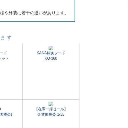
。
仕様や外装に若干の違いがあります。
います
ード
KANA棒灸フード
セット
KQ-360
ス
【在庫一掃セール】
国棒灸)
金艾條棒灸 1/35