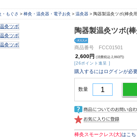
灸・もぐさ
>
棒灸・温灸器・電子お灸
>
温灸器
> 陶器製温灸ツボ(棒灸用
陶器製温灸ツボ(棒
商品番号 FCC01501
2,600円
(消費税込:2,860円)
[26ポイント進呈 ]
購入するにはログインが必
数量
棒灸スモークレス(大)
はこち