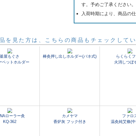
す。予めご了承ください
入荷時期により、商品の
品を見た方は、こちらの商品もチェックして
釜屋もぐさ
棒灸押し出しホルダー(バネ式)
らくらくフ
ヤペットホルダー
火消しつぼ
ANAローラー灸
カメヤマ
ファロ
KQ-362
香炉灰 フック付き
温灸純艾條(中