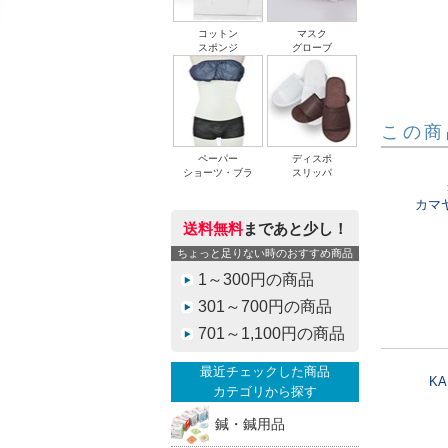
コットン
マスク
スポンジ
グローブ
この商
ペーパー
ディスポ
ショーツ・ブラ
スリッパ
カマ
送料無料
まであと少し！
ちょっと足りない時のおすすめ商品
1～300円の商品
301～700円の商品
701～1,100円の商品
最近チェックした商品
K
カテゴリから探す
鍼・鍼用品