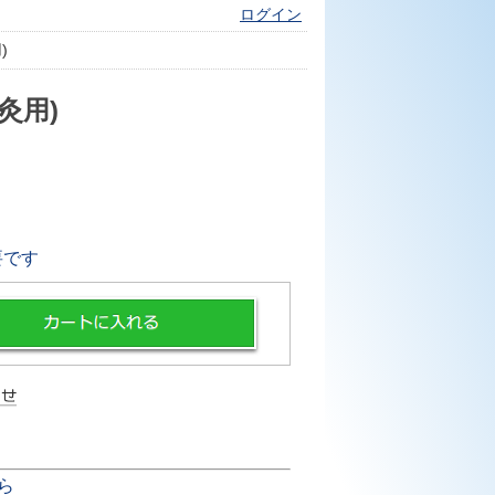
ログイン
)
灸用)
要です
ら