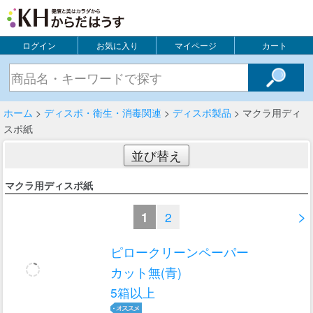
ログイン
お気に入り
マイページ
カート
ホーム
>
ディスポ・衛生・消毒関連
>
ディスポ製品
> マクラ用ディ
スポ紙
並び替え
マクラ用ディスポ紙
>
1
2
ピロークリーンペーパー
カット無(青)
5箱以上