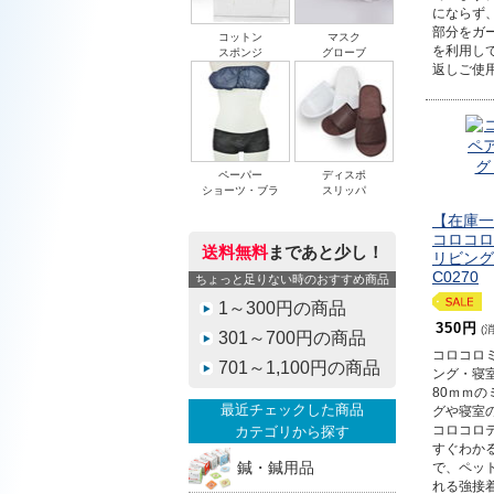
にならず
部分をガ
コットン
マスク
を利用し
スポンジ
グローブ
返しご使
ペーパー
ディスポ
ショーツ・ブラ
スリッパ
【在庫一
コロコロ
送料無料
まであと少し！
リビング
C0270
ちょっと足りない時のおすすめ商品
1～300円の商品
350円
(
301～700円の商品
コロコロミ
701～1,100円の商品
ング・寝室
80ｍｍ
最近チェックした商品
グや寝室
コロコロ
カテゴリから探す
すぐわか
鍼・鍼用品
で、ペッ
れる強接