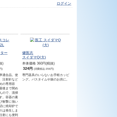
ログイン
クター
健医志
スイダマQ(大)
抜)
本体価格 360円(税抜)
324円
円)
(消費税込:356円)
準適合品。使
専門器具のいらないお手軽カッピ
、注射針など
ング。バスタイムや旅のお供に。
めの専用容
最後まで閉め
んので、清掃
す。容器の素
び衝撃に強い
切に焼却炉で
スは発生しま
注射にも便利