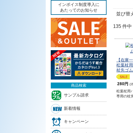
インボイス制度導入に
あたってのお知らせ
並び替
135 件中
【在庫一
松葉杖用
杖先ゴム(
280円
(
商品検索
松葉杖用パ
サンプル請求
専用の杖
新着情報
キャンペーン