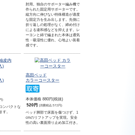
肘用。独自のサポーター編み機で
作られた固定用サポーターです。
縦方向に伸びない特殊構造が適度
な固定力を生み出します。先側に
折り返しの処理がなく、締め付け
による違和感などを抑えます。レ
ーヨンと綿で編まれた本体は通気
性・吸湿性に優れ、心地よい装着
感です。
高田ベッド
入)
カラーコースター
本体価格 880円(税抜)
円)
520円
(消費税込:572円)
コンパクトな
ます。
ベッド脚部で床面を傷つけず、1
cmのリフトアップを実現。安全
性の高い裏面滑り止め加工付き。