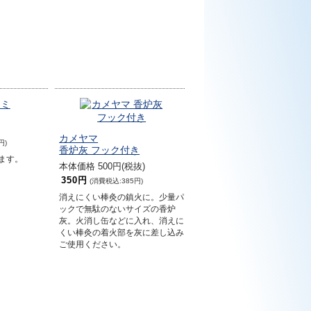
カメヤマ
円)
香炉灰 フック付き
ます。
本体価格 500円(税抜)
350円
(消費税込:385円)
消えにくい棒灸の鎮火に。少量パ
ックで無駄のないサイズの香炉
灰。火消し缶などに入れ、消えに
くい棒灸の着火部を灰に差し込み
ご使用ください。