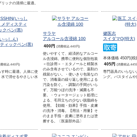
ブリックの清掃に最適。
サラヤ
健医志
アルコール含浸綿 100
スイダマQ(特大)
N(いっしん)
ティックペン(黒)
400円
(消費税込:440円)
使いやすくて、経済的なアルコー
本体価格 450円(税
ル含浸綿。携帯に便利な個別包装
405円
＜往診用＞・エタノールと精製水
消費税込:440円)
(消費税込:445
のみ含有させているので、薬剤の
ろす時に最適。人体に使
専門器具のいらない
残留がない。・使いきり包装なの
、水で消せるやさしい水
ング。バスタイムや
で、消毒薬の繰り返し使用による
汚染を防ぐ。・調製の手間がいら
ず、万能つぼの洗浄・滅菌も不
要。・ウォータージェット処理に
よる、毛羽立ちの少ない脱脂綿を
使用。【効能・効果】手指・皮膚
の洗浄・消毒。【用法・用量】そ
のまま手指・皮膚に塗布または塗
擦する。〔医薬部外品〕