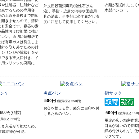
鍼や注射器、注射針など
衣類が型崩れしにく
外皮用殺菌消毒剤(逆性石けん
廃棄するための専用容
木製ハンガー。
液)。手指・皮膚の消毒や医療用
明の上蓋を最後まで閉め
具の消毒。※本剤は必ず希釈し濃
と開きませんので、清掃
度に注意して使用してください。
にも安全です。容器の素
薬品性および衝撃に強い
ピレン。適切に焼却炉で
れば有毒ガスは発生しま
射針を取り外すための針
、シリンジや翼状針をそ
棄できる投入口付き。イ
ン用シリンジの廃棄に
ンN
灸点ペン
指サック
500円
(消費税込:550円)
お灸を据える際、経穴に目印を付
900円(税抜)
500円
(消費税込:550
けるためのペン。
消費税込:550円)
用途の広い精密作業
口元が薄いので長時
まま入浴が可能なため、
締め付けられず、使
の置鍼治療が可能。
ックです。