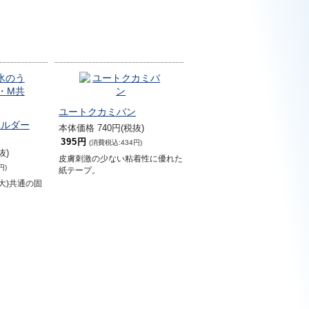
ユートクカミバン
ホルダー
本体価格 740円(税抜)
395円
(消費税込:434円)
抜)
皮膚刺激の少ない粘着性に優れた
円)
紙テープ。
(大)共通の固