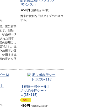
防災用圧縮バスタオル
70×140cm
管
450円
(消費税込:495円)
携帯に便利な圧縮タイプのバスタ
オル。
円)
管。主に古典
ます。細軸
、杉山和一(1
考案された日本
管の使用によ
緩和され、鍼
ため術者の疲
。使用する鍼
管の長さを使
ル】
【在庫一掃セール】
足ツボ歩行シート
大(35×115)
円)
490円
(消費税込:539円)