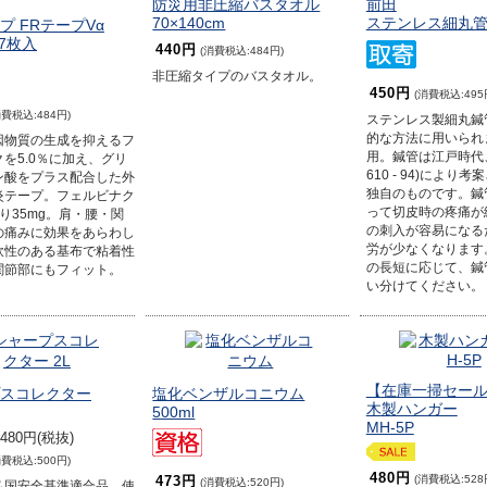
防災用非圧縮バスタオル
前田
70×140cm
ステンレス細丸
プ FRテープVα
 7枚入
440円
(消費税込:484円)
非圧縮タイプのバスタオル。
450円
(消費税込:495
消費税込:484円)
ステンレス製細丸鍼
的な方法に用いられ
因物質の生成を抑えるフ
用。鍼管は江戸時代
を5.0％に加え、グリ
610 - 94)により
ン酸をプラス配合した外
独自のものです。鍼
炎テープ。フェルビナク
って切皮時の疼痛が
り35mg。肩・腰・関
の刺入が容易になる
の痛みに効果をあらわし
労が少なくなります
軟性のある基布で粘着性
の長短に応じて、鍼
関節部にもフィット。
い分けてください。
【在庫一掃セー
スコレクター
塩化ベンザルコニウム
木製ハンガー
500ml
MH-5P
480円(税抜)
消費税込:500円)
480円
(消費税込:528
473円
(消費税込:520円)
仏国安全基準適合品。使