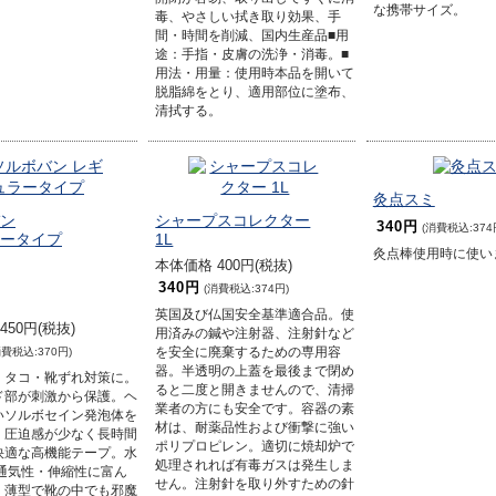
な携帯サイズ。
毒、やさしい拭き取り効果、手
間・時間を削減、国内生産品■用
途：手指・皮膚の洗浄・消毒。■
用法・用量：使用時本品を開いて
脱脂綿をとり、適用部位に塗布、
清拭する。
灸点スミ
ン
シャープスコレクター
340円
(消費税込:374
ータイプ
1L
灸点棒使用時に使い
本体価格 400円(税抜)
340円
(消費税込:374円)
英国及び仏国安全基準適合品。使
450円(税抜)
用済みの鍼や注射器、注射針など
消費税込:370円)
を安全に廃棄するための専用容
器。半透明の上蓋を最後まで閉め
・タコ・靴ずれ対策に。
ると二度と開きませんので、清掃
ド部が刺激から保護。ヘ
業者の方にも安全です。容器の素
いソルボセイン発泡体を
材は、耐薬品性および衝撃に強い
、圧迫感が少なく長時間
ポリプロピレン。適切に焼却炉で
快適な高機能テープ。水
処理されれば有毒ガスは発生しま
 通気性・伸縮性に富ん
せん。注射針を取り外すための針
。薄型で靴の中でも邪魔