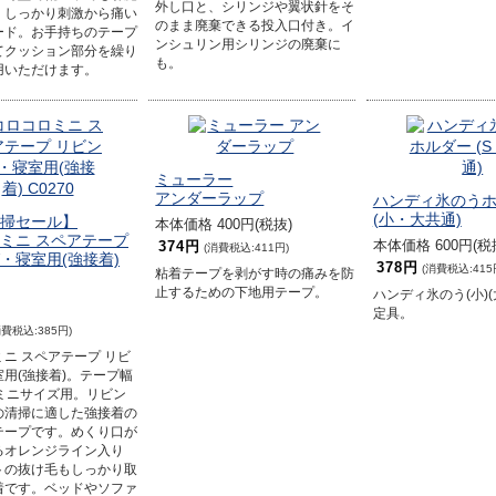
外し口と、シリンジや翼状針をそ
、しっかり刺激から痛い
のまま廃棄できる投入口付き。イ
ード。お手持ちのテープ
ンシュリン用シリンジの廃棄に
てクッション部分を繰り
も。
用いただけます。
ミューラー
アンダーラップ
ハンディ氷のう
(小・大共通)
掃セール】
本体価格 400円(税抜)
ミニ スペアテープ
本体価格 600円(税
374円
(消費税込:411円)
・寝室用(強接着)
378円
(消費税込:415
粘着テープを剥がす時の痛みを防
止するための下地用テープ。
ハンディ氷のう(小)
定具。
消費税込:385円)
ニ スペアテープ リビ
用(強接着)。テープ幅
のミニサイズ用。リビン
の清掃に適した強接着の
テープです。めくり口が
るオレンジライン入り
トの抜け毛もしっかり取
着です。ベッドやソファ