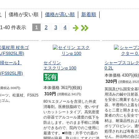
え
価格が安い順
価格が高い順
新着順
1
2
3
4
 1-40 件表示
掃セール】
セイリン
シャープスコレ
エスクリンα 100
0.2L
FS925L用)
本体価格 430円(税
320円
(消費税込:352
本体価格 361円(税抜)
消費税込:308円)
英国及び仏国安全基
310円
(消費税込:341円)
用済みの鍼や注射器
ーツ。松葉杖、FS925
を安全に廃棄するた
先ゴム。
80％エタノールを含浸した外皮
器。半透明の上蓋を
消毒剤。医療脱脂綿で、使いやす
ると二度と開きませ
いカットシートタイプ。高気密度
業者の方にも安全で
の容器でアルコール濃度の低下を
材は、耐薬品性およ
防止します。そのまま手軽に消毒
ポリプロピレン。適
ができるので、院内でのご使用に
処理されれば有毒ガ
最適です。■特徴：片手での蓋の
せん。外出時の自己
開閉が容易、取り出してすぐに消