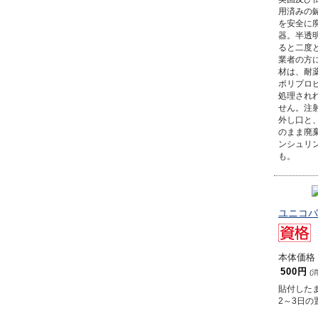
用済みの
を安全に
器。半透
ると二度
業者の方
材は、耐
ポリプロ
処理され
せん。注
外し口と
のまま廃
ンシュリ
も。
ユニコバ
本体価格 
500円
(
貼付した
2～3日