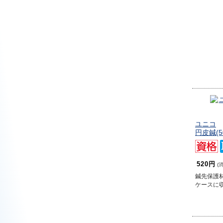
ユニコ
円皮鍼(5
520円
(
鍼先保護
ケースに