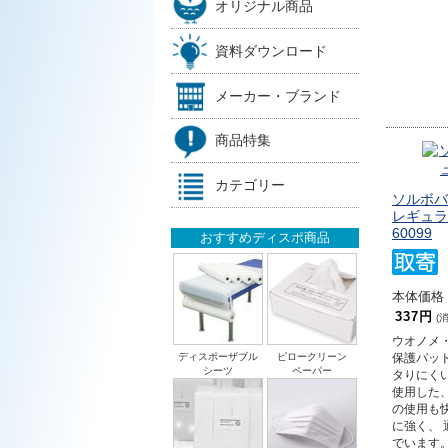
オリジナル商品
資料ダウンロード
メーカー・ブランド
商品特集
カテゴリー
ソルボバ
レギュラ
60099
おすすめディスポ商品
本体価格 
337円
(
ウオノメ
ディスポーザブル
ピロークリーン
保護パッ
シーツ
ペーパー
タりにく
使用した
の使用も
に強く、
でいます