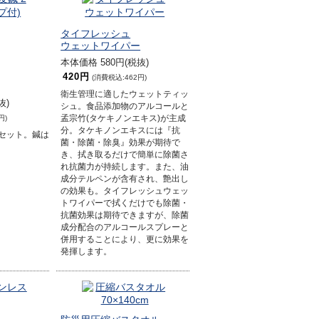
タイフレッシュ
ウェットワイパー
本体価格 580円(税抜)
420円
(消費税込:462円)
衛生管理に適したウェットティッ
抜)
シュ。食品添加物のアルコールと
円)
孟宗竹(タケキノンエキス)が主成
分。タケキノンエキスには『抗
セット。鍼は
菌・除菌・除臭』効果が期待で
き、拭き取るだけで簡単に除菌さ
れ抗菌力が持続します。また、油
成分テルペンが含有され、艶出し
の効果も。タイフレッシュウェッ
トワイパーで拭くだけでも除菌・
抗菌効果は期待できますが、除菌
成分配合のアルコールスプレーと
併用することにより、更に効果を
発揮します。