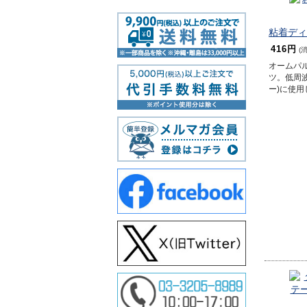
粘着ディ
416円
(
オームパ
ツ。低周
ー)に使用