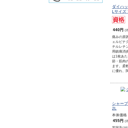
ダイハッ
Lサイズ
440円
(
痛みの原
ェルビナク
チルレチ
用鎮痛消
は1枚あた
節・筋肉
ます。柔
に優れ、
シャープ
2L
本体価格 
455円
(
英国及び