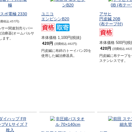
スポ電極 2330
ユニコ
アサヒ
エンピシンB20
円皮鍼 20B
消費税込:457円)
(布テープ付)
ルサー関連別売りパー
波治療器(オームパルサ
本体価格 1,100円(税抜)
します。
本体価格 500円(税
420円
(消費税込:462円)
420円
(消費税込:462
円皮鍼に布絆のトーイバン20を
使用した鍼治療器具。
円皮鍼に布テープを
ステンレスです。