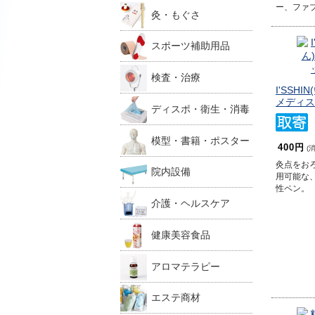
ー、ファ
灸・もぐさ
スポーツ補助用品
検査・治療
I'SSHI
メディス
ディスポ・衛生・消毒
模型・書籍・ポスター
400円
(
灸点をお
院内設備
用可能な
性ペン。
介護・ヘルスケア
健康美容食品
アロマテラピー
エステ商材