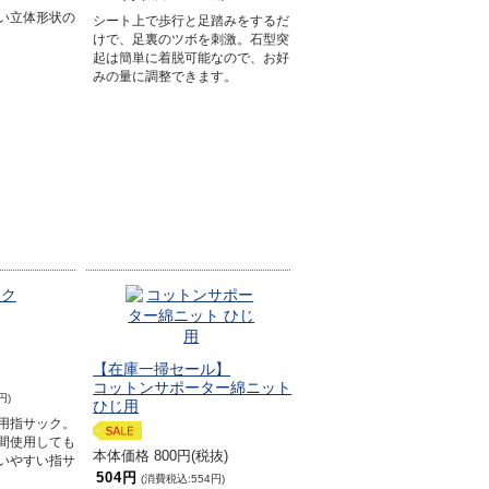
い立体形状の
シート上で歩行と足踏みをするだ
けで、足裏のツボを刺激。石型突
起は簡単に着脱可能なので、お好
みの量に調整できます。
【在庫一掃セール】
コットンサポーター綿ニット
円)
ひじ用
用指サック。
間使用しても
本体価格 800円(税抜)
いやすい指サ
504円
(消費税込:554円)