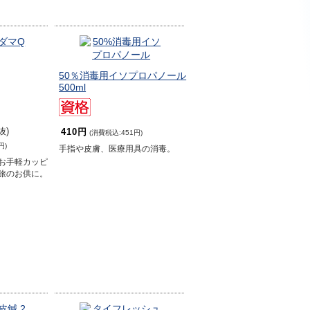
50％消毒用イソプロパノール
500ml
抜)
410円
(消費税込:451円)
円)
手指や皮膚、医療用具の消毒。
お手軽カッピ
旅のお供に。