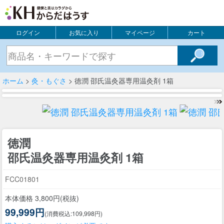
ログイン
お気に入り
マイページ
カート
ホーム
>
灸・もぐさ
> 徳潤 邵氏温灸器専用温灸剤 1箱
徳潤
邵氏温灸器専用温灸剤 1箱
FCC01801
本体価格 3,800円(税抜)
99,999円
(消費税込:109,998円)