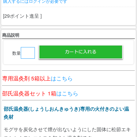
購入するにはログインが必要です
[29ポイント進呈 ]
商品説明
数量
専用温灸剤 5箱以上
はこちら
邵氏温灸器セット 1箱
はこちら
邵氏温灸器(しょうしおんきゅうき)専用の火付きのよい温
灸材
モグサを炭化させて煙が出ないようにした固体に松節エキ