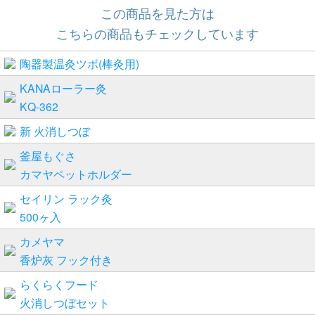
この商品を見た方は
こちらの商品もチェックしています
陶器製温灸ツボ(棒灸用)
KANAローラー灸
KQ-362
新 火消しつぼ
釜屋もぐさ
カマヤペットホルダー
セイリン ラック灸
500ヶ入
カメヤマ
香炉灰 フック付き
らくらくフード
火消しつぼセット