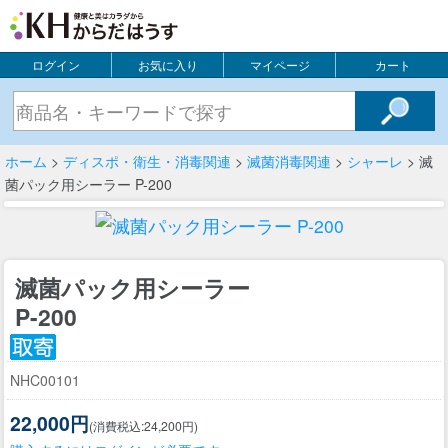
ログイン
お気に入り
マイページ
カート
ホーム
>
ディスポ・衛生・消毒関連
>
滅菌消毒関連
>
シャーレ
> 滅
菌パック用シーラー P-200
滅菌パック用シーラー
P-200
NHC00101
22,000円
(消費税込:24,200円)