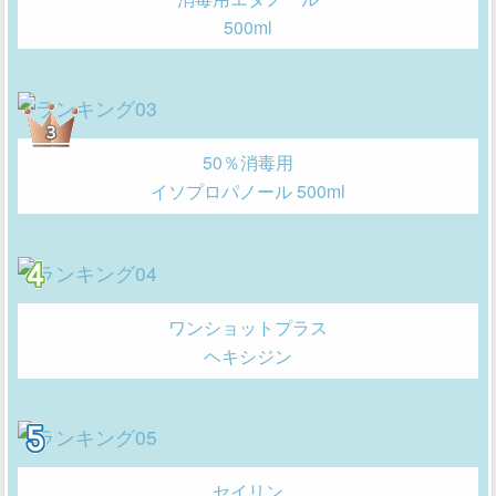
500ml
50％消毒用
イソプロパノール 500ml
ワンショットプラス
ヘキシジン
セイリン