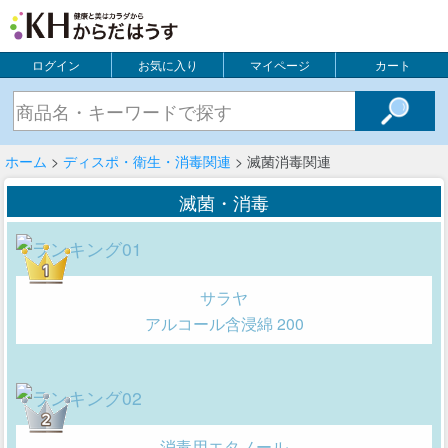
ログイン
お気に入り
マイページ
カート
ホーム
>
ディスポ・衛生・消毒関連
> 滅菌消毒関連
滅菌・消毒
サラヤ
アルコール含浸綿 200
消毒用エタノール