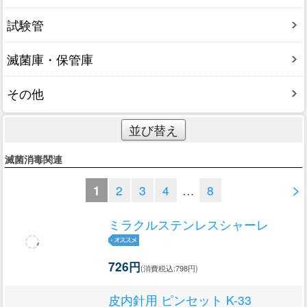
試験管
滅菌庫・保管庫
その他
並び替え
滅菌消毒関連
>
1
2
3
4
…
8
ミラクルステンレスシャーレ
726円
(消費税込:798円)
皮内針用 ピンセット K-33