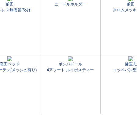
前田
ニードルホルダー
前田
レス無痛管(5分)
クロムメッキ
高田ベッド
ポンパドール
健医志
ーテン(メッシュ有り)
4アソート ルイボスティー
コッペパン型