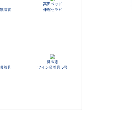
高田ベッド
無痛管
伸縮セラピ
健医志
吸着具
ツイン吸着具 5号