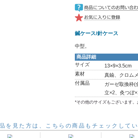
鍼ケース/針ケース
中型。
商品詳細
サイズ
13×9×3.5cm
素材
真鍮、クロム
付属品
ガーゼ取換枠(
立×2、灸つぼ×
*その他のサイズもございます。
品を見た方は、こちらの商品もチェックして