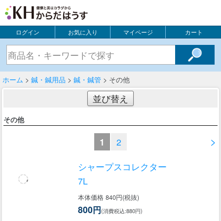
ログイン
お気に入り
マイページ
カート
ホーム
>
鍼・鍼用品
>
鍼・鍼管
> その他
並び替え
その他
>
1
2
シャープスコレクター
7L
本体価格 840円(税抜)
800円
(消費税込:880円)