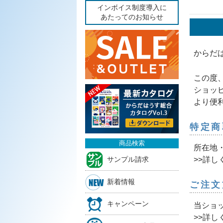
インボイス制度導入に
あたってのお知らせ
からだ
この度
ショッ
より便
特定商
商品検索
所在地
>>詳し
サンプル請求
新着情報
ご注文
キャンペーン
当ショ
>>詳し