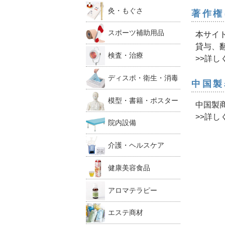
灸・もぐさ
著作権
スポーツ補助用品
本サイ
貸与、
検査・治療
>>詳し
ディスポ・衛生・消毒
中国製
模型・書籍・ポスター
中国製
>>詳し
院内設備
介護・ヘルスケア
健康美容食品
アロマテラピー
エステ商材