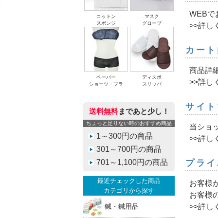
WEB
コットン
マスク
スポンジ
グローブ
>>詳し
カート
商品詳
ペーパー
ディスポ
>>詳し
ショーツ・ブラ
スリッパ
サイト
送料無料
まであと少し！
ちょっと足りない時のおすすめ商品
当ショ
1～300円の商品
>>詳し
301～700円の商品
701～1,100円の商品
プライ
最近チェックした商品
お客様
カテゴリから探す
お客様
>>詳し
鍼・鍼用品