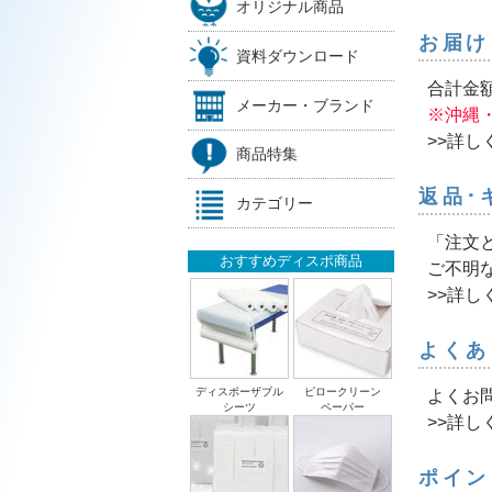
オリジナル商品
お届け
資料ダウンロード
合計金額
メーカー・ブランド
※沖縄
>>詳し
商品特集
返品･
カテゴリー
「注文
おすすめディスポ商品
ご不明
>>詳し
よくあ
ディスポーザブル
ピロークリーン
よくお
シーツ
ペーパー
>>詳し
ポイン