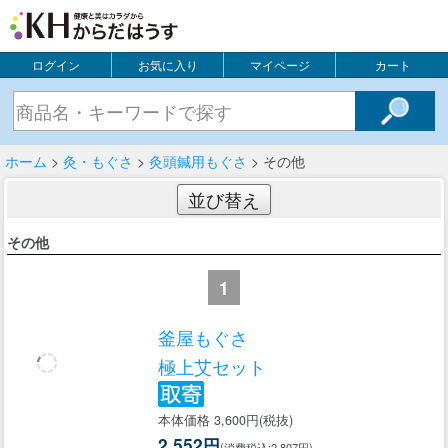
ログイン
お気に入り
マイページ
カート
ホーム
>
灸・もぐさ
>
灸頭鍼用もぐさ
> その他
並び替え
その他
1
釜屋もぐさ
極上艾セット
本体価格 3,600円(税抜)
2,552円
(消費税込:2,807円)