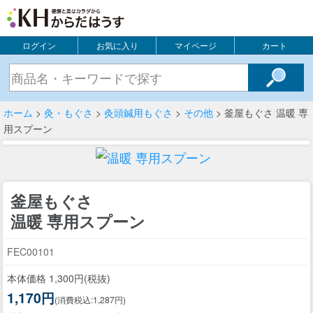
ログイン
お気に入り
マイページ
カート
ホーム
>
灸・もぐさ
>
灸頭鍼用もぐさ
>
その他
> 釜屋もぐさ 温暖 専
用スプーン
釜屋もぐさ
温暖 専用スプーン
FEC00101
本体価格 1,300円(税抜)
1,170円
(消費税込:1,287円)