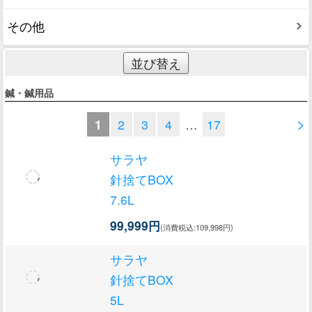
その他
並び替え
鍼・鍼用品
>
1
2
3
4
…
17
サラヤ
針捨てBOX
7.6L
99,999円
(消費税込:109,998円)
サラヤ
針捨てBOX
5L