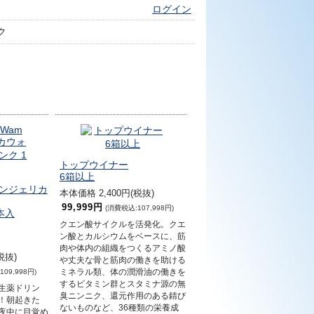
ログイン
ク
トップウイナー
6箱以上
m(アンジェリカ
本体価格 2,400円(税抜)
99,999円
(消費税込:107,998円)
本入
クエン酸サイクルを活発化。クエ
ン酸とカルシウムをベースに、筋
肉や体内の組織をつくるアミノ酸
税抜)
や丈夫な骨と筋肉の働きを助ける
ミネラル類、体の潤滑油の働きを
09,998円)
するビタミン群とスタミナ源の無
生薬ドリン
臭ニンニク、還元作用のある錆び
！朝起きた
ないものなど、36種類の栄養成
夜中に目覚め