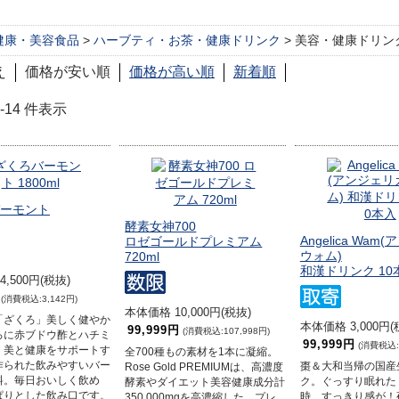
健康・美容食品
>
ハーブティ・お茶・健康ドリンク
> 美容・健康ドリン
え
価格が安い順
価格が高い順
新着順
 1-14 件表示
ーモント
酵素女神700
Angelica Wa
ロゼゴールドプレミアム
ウォム)
720ml
和漢ドリンク 10
,500円(税抜)
(消費税込:3,142円)
本体価格 10,000円(税抜)
「ざくろ」美しく健やか
本体価格 3,000円(
99,999円
(消費税込:107,998円)
ろに赤ブドウ酢とハチミ
99,999円
(消費税込:1
、美と健康をサポートす
全700種もの素材を1本に凝縮。
作られた飲みやすいバー
棗＆大和当帰の国産
Rose Gold PREMIUMは、高濃度
料。毎日おいしく飲め
ク。ぐっすり眠れた
酵素やダイエット美容健康成分計
ぱりとした飲み口です。
時、すっきり感が！
350,000mgを高濃縮した、プレ