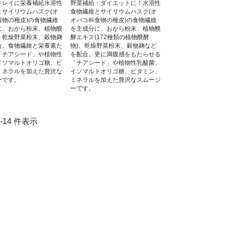
キレイに栄養補給水溶性
野菜補給・ダイエットに！水溶性
とサイリウムハスク(オ
食物繊維とサイリウムハスク(オ
植物の種皮)の食物繊維
オバコ科食物の種皮)の食物繊維
に、おから粉末、植物醗
を主成分に、おから粉末、植物醗
、乾燥野菜粉末、穀物麹
酵エキス(172種類の植物醗酵
合。食物繊維と栄養素た
物)、乾燥野菜粉末、穀物麹など
「チアシード」や植物性
を配合。更に満腹感をもたらせる
イソマルトオリゴ糖、ビ
「チアシード」や植物性乳酸菌、
ミネラルを加えた贅沢な
イソマルトオリゴ糖、ビタミン、
ーです。
ミネラルを加えた贅沢なスムージ
ーです。
 1-14 件表示