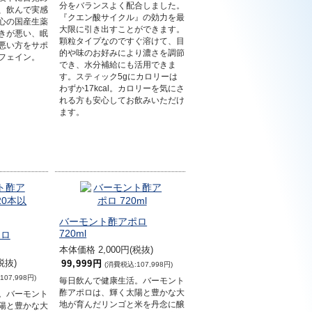
分をバランスよく配合しました。
、飲んで実感
『クエン酸サイクル』の効力を最
心の国産生薬
大限に引き出すことができます。
きが悪い、眠
顆粒タイプなのですぐ溶けて、目
悪い方をサポ
的や味のお好みにより濃さを調節
フェイン。
でき、水分補給にも活用できま
す。スティック5gにカロリーは
わずか17kcal。カロリーを気にさ
れる方も安心してお飲みいただけ
ます。
バーモント酢アポロ
720ml
ポロ
本体価格 2,000円(税抜)
税抜)
99,999円
(消費税込:107,998円)
07,998円)
毎日飲んで健康生活。バーモント
酢アポロは、輝く太陽と豊かな大
。バーモント
地が育んだリンゴと米を丹念に醸
陽と豊かな大