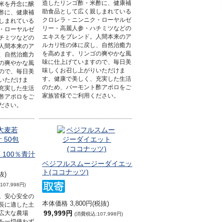
造したリンゴ酢・米酢に、健康補
米を丹念に醸
助食品として広く親しまれている
酢に、健康補
クロレラ・ニンニク・ローヤルゼ
しまれている
リー・高麗人参・ハチミツなどの
・ローヤルゼ
エキスをブレンド。人間本来のア
チミツなどの
ルカリ性の体に戻し、自然治癒力
人間本来のア
を高めます。リンゴの爽やかな風
、自然治癒力
味に仕上げていますので、毎日美
の爽やかな風
味しくお召し上がりいただけま
ので、毎日美
す。健康で美しく、充実した生活
いただけま
のため、バーモント酢アポロをご
充実した生活
家族皆様でご利用ください。
酢アポロをご
ださい。
100％青汁
ベジフルスムージーダイエッ
ト(ココナッツ)
抜)
07,998円)
。安心安全の
本体価格 3,800円(税抜)
長に適した土
99,999円
広大な農場
(消費税込:107,998円)
を一切使わず