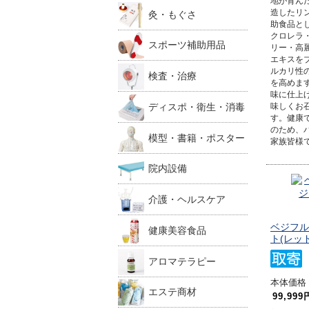
地が育ん
造したリ
灸・もぐさ
助食品と
クロレラ
スポーツ補助用品
リー・高
エキスを
ルカリ性
検査・治療
を高めま
味に仕上
ディスポ・衛生・消毒
味しくお
す。健康
のため、
模型・書籍・ポスター
家族皆様
院内設備
介護・ヘルスケア
ベジフル
健康美容食品
ト(レッド
アロマテラピー
本体価格 3
エステ商材
99,999