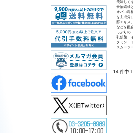
美味しく
食物繊維
オバコ科
を主成分
酵エキス
などを配
っぷりの
乳酸菌、
タミン、
スムージ
14 件中