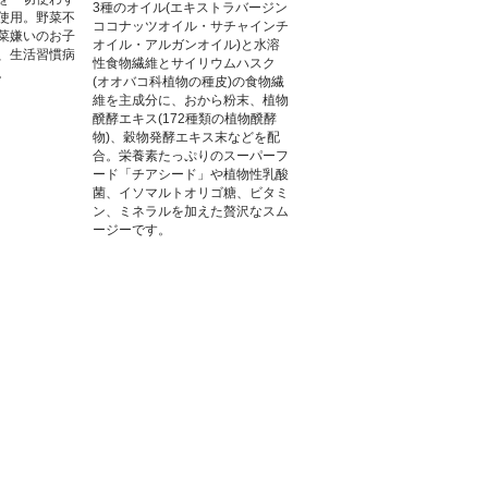
3種のオイル(エキストラバージン
使用。野菜不
ココナッツオイル・サチャインチ
菜嫌いのお子
オイル・アルガンオイル)と水溶
、生活習慣病
性食物繊維とサイリウムハスク
。
(オオバコ科植物の種皮)の食物繊
維を主成分に、おから粉末、植物
醗酵エキス(172種類の植物醗酵
物)、穀物発酵エキス末などを配
合。栄養素たっぷりのスーパーフ
ード「チアシード」や植物性乳酸
菌、イソマルトオリゴ糖、ビタミ
ン、ミネラルを加えた贅沢なスム
ージーです。