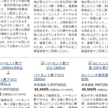
ミン群とスタミナ源の無
地が育んだリンゴと米を丹念に醸
地が育んだリンゴと
ク、還元作用のある錆び
造したリンゴ酢・米酢に、健康補
造したリンゴ酢・米
など、36種類の栄養成
助食品として広く親しまれている
助食品として広く親
ンスよく配合しました。
クロレラ・ニンニク・ローヤルゼ
クロレラ・ニンニク
酸サイクル』の効力を最
リー・高麗人参・ハチミツなどの
リー・高麗人参・ハ
き出すことができます。
エキスをブレンド。人間本来のア
エキスをブレンド。
プなのですぐ溶けて、目
ルカリ性の体に戻し、自然治癒力
ルカリ性の体に戻し
お好みにより濃さを調節
を高めます。リンゴの爽やかな風
を高めます。リンゴ
分補給にも活用できま
味に仕上げていますので、毎日美
味に仕上げています
ィック5gにカロリーは
味しくお召し上がりいただけま
味しくお召し上がり
kcal。カロリーを気にさ
す。健康で美しく、充実した生活
す。健康で美しく、
安心してお飲みいただけ
のため、バーモント酢アポロをご
のため、バーモント
家族皆様でご利用ください。
家族皆様でご利用く
バーモント酢アポロ
おいしい大麦若葉 
1800ml
50包
ト酢アポロ
 8本以上
本体価格 4,000円(税抜)
本体価格 999円(税
,000円(税抜)
99,999円
99,999円
(消費税込:107,998円)
(消費税込:1
円
(消費税込:107,998円)
毎日飲んで健康生活。バーモント
飲みやすい抹茶風味
酢アポロは、輝く太陽と豊かな大
こだわり大麦苗の成
で健康生活。バーモント
地が育んだリンゴと米を丹念に醸
壌、気候条件を持つ
は、輝く太陽と豊かな大
造したリンゴ酢・米酢に、健康補
で、化学肥料や農薬