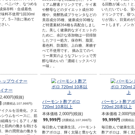
ン、ベニバナ、なつめを
る回数が減った！と
ミアム酵素ドリンクです。ケイ素
合成保存料・合成着色
いただいている、安
や酵母などのダイエット成分30
味料不使用*1回30ml
ドリンクです。寝つ
種や、発酵熟成プラセンタなどの
イプ。5～7倍に薄めて
りが浅い、目覚めが
美容成分35種、健康成分30種な
ださい。
ートします。ノンカ
ど特選素材264種を高配合しまし
た。美しく健康的なダイエットの
ために、余計な添加物は一切排除
したフリー処方。保存料、脂質、
着色料、防腐剤、上白糖、果糖す
べて不使用です。 摘み立てのベ
リー果実のようなフレッシュで芳
醇な味わいの「濃縮ミックスベリ
ー味」。
イナー
,400円(税抜)
バーモント酢アポロ
バーモント酢ア
円
(消費税込:107,998円)
720ml 10本以上
720ml 20本以上
サイクルを活発化。クエ
本体価格 2,000円(税抜)
本体価格 2,000円(
ルシウムをベースに、筋
99,999円
99,999円
(消費税込:107,998円)
(消費税込:1
の組織をつくるアミノ酸
骨と筋肉の働きを助ける
毎日飲んで健康生活。バーモント
毎日飲んで健康生活
類、体の潤滑油の働きを
酢アポロは、輝く太陽と豊かな大
酢アポロは、輝く太