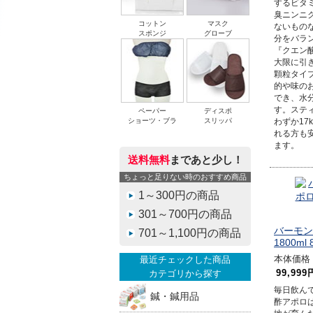
するビタ
臭ニンニ
コットン
マスク
ないもの
スポンジ
グローブ
分をバラ
『クエン
大限に引
顆粒タイ
的や味の
でき、水
す。ステ
ペーパー
ディスポ
ショーツ・ブラ
スリッパ
わずか17
れる方も
ます。
送料無料
まであと少し！
ちょっと足りない時のおすすめ商品
1～300円の商品
301～700円の商品
バーモン
701～1,100円の商品
1800ml
本体価格 4
最近チェックした商品
99,999
カテゴリから探す
毎日飲ん
鍼・鍼用品
酢アポロ