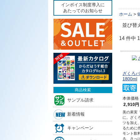
インボイス制度導入に
あたってのお知らせ
ホーム
>
並び替
14 件中
ざくろバ
1800ml
商品検索
本体価格 4
サンプル請求
2,910円
美の果実
新着情報
に。ざく
ツを加え
キャンペーン
るために
モント飲
る、さっ