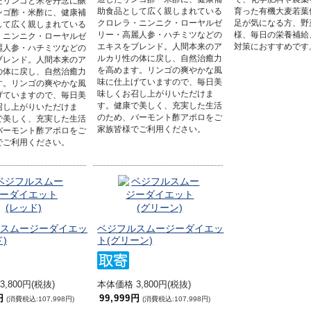
だリンゴと米を丹念に醸
助食品として広く親しまれている
育った有機大麦若葉
ンゴ酢・米酢に、健康補
クロレラ・ニンニク・ローヤルゼ
足が気になる方、野
して広く親しまれている
リー・高麗人参・ハチミツなどの
様、毎日の栄養補給
・ニンニク・ローヤルゼ
エキスをブレンド。人間本来のア
対策におすすめです
麗人参・ハチミツなどの
ルカリ性の体に戻し、自然治癒力
ブレンド。人間本来のア
を高めます。リンゴの爽やかな風
の体に戻し、自然治癒力
味に仕上げていますので、毎日美
す。リンゴの爽やかな風
味しくお召し上がりいただけま
げていますので、毎日美
す。健康で美しく、充実した生活
召し上がりいただけま
のため、バーモント酢アポロをご
で美しく、充実した生活
家族皆様でご利用ください。
バーモント酢アポロをご
でご利用ください。
スムージーダイエッ
ベジフルスムージーダイエッ
)
ト(グリーン)
,800円(税抜)
本体価格 3,800円(税抜)
円
99,999円
(消費税込:107,998円)
(消費税込:107,998円)