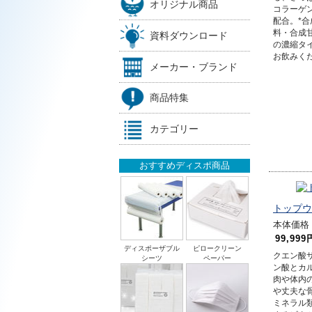
オリジナル商品
コラーゲ
配合。*
料・合成甘
資料ダウンロード
の濃縮タ
お飲みく
メーカー・ブランド
商品特集
カテゴリー
おすすめディスポ商品
トップウ
本体価格 2
99,999
ディスポーザブル
ピロークリーン
クエン酸
シーツ
ペーパー
ン酸とカ
肉や体内
や丈夫な
ミネラル