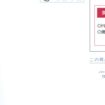
この商
バー
7