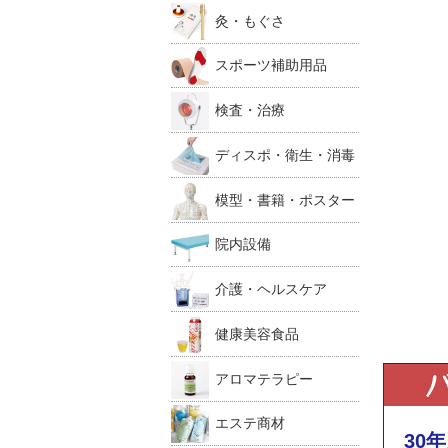
灸・もぐさ
スポーツ補助用品
検査・治療
ディスポ・衛生・消毒
模型・書籍・ポスター
院内設備
介護・ヘルスケア
健康美容食品
アロマテラピー
エステ商材
30