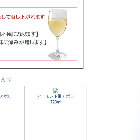
います
アポロ
バーモント酢アポロ
l
720ml