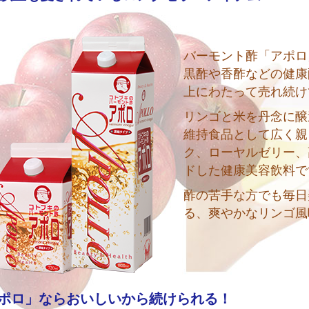
バーモント酢「アポロ
黒酢や香酢などの健康
上にわたって売れ続け
リンゴと米を丹念に醸
維持食品として広く親
ク、ローヤルゼリー、
ドした健康美容飲料で
酢の苦手な方でも毎日
る、爽やかなリンゴ風
ポロ」ならおいしいから続けられる！