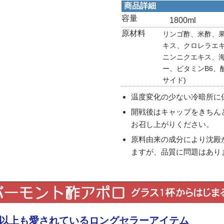
商品詳細
容量
1800ml
原材料
リンゴ酢、米酢、
キス、クロレラエ
ニンニクエキス、海
ー、ビタミンB6、
サイド)
温度変化の少ない冷暗所に
開戦後はキャップをきちん
お召し上がりください。
原料由来の成分により沈殿
ますが、品質に問題はあり
年以上も愛されているロングセラーアイテム