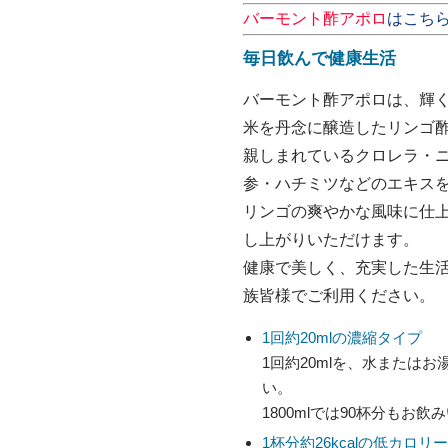
バーモント酢アポロ
はこち
毎日飲んで健康生活
バーモント酢アポロは、輝
米を丹念に醸造したリンゴ
親しまれているクロレラ・
参・ハチミツなどのエキス
リンゴの爽やかな風味に仕
し上がりいただけます。
健康で美しく、充実した生
族皆様でご利用ください。
1回約20mlの濃縮タイプ
1回約20mlを、水またはお
い。
1800mlでは90杯分もお
1杯分約26kcalの低カロリー