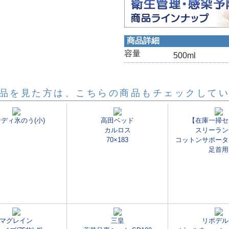
商品詳細
容量
500ml
品を見た方は、こちらの商品もチェックして
ディ氷のう(小)
高田ベッド
【在庫一掃セ
カルロス
スリーラン
70×183
コットンサポータ
足首用
マグレイン
三皇
リポデル