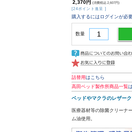
2,370円
(消費税込:2,607円)
[24ポイント進呈 ]
購入するにはログインが必
数量
詰替用
はこちら
高田ベッド製作所商品一覧
ベッドやマクラのレザーク
医療器材等の除菌クリーナ
ム油使用。