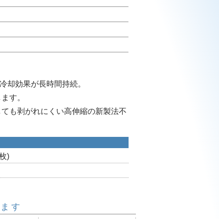
り冷却効果が長時間持続。
します。
しても剥がれにくい高伸縮の新製法不
枚)
います