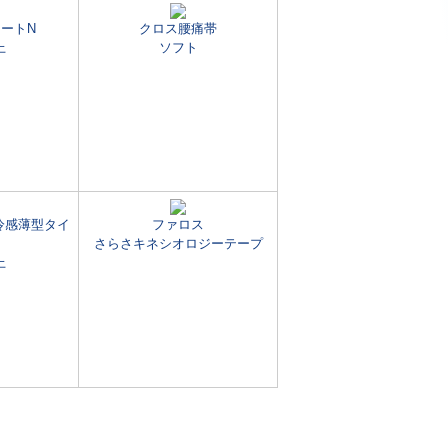
ートN
クロス腰痛帯
上
ソフト
冷感薄型タイ
ファロス
さらさキネシオロジーテープ
上