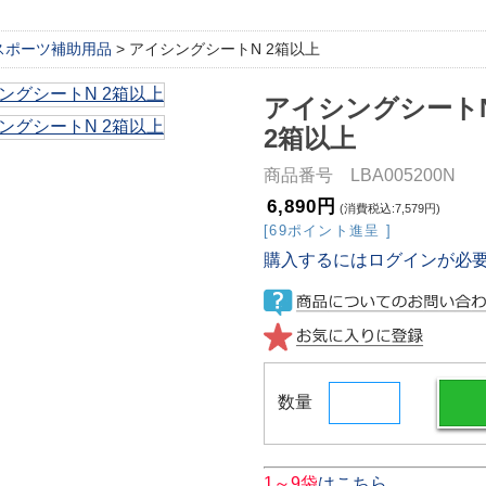
スポーツ補助用品
> アイシングシートN 2箱以上
アイシングシート
2箱以上
商品番号 LBA005200N
6,890円
(消費税込:7,579円)
[69ポイント進呈 ]
購入するにはログインが必
数量
1～9袋
はこちら