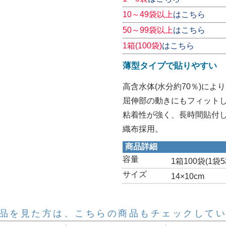
10～49袋以上
はこちら
50～99袋以上
はこちら
1箱(100袋)
はこちら
薄型タイプで貼りやすい
高含水体(水分約70％)によ
屈伸部の動きにもフィット
粘着性が強く、長時間貼付
織布採用。
商品詳細
容量
1箱100袋(1袋5
サイズ
14×10cm
品を見た方は、こちらの商品もチェックして