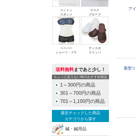
ア
コットン
マスク
スポンジ
グローブ
ペーパー
ディスポ
ショーツ・ブラ
スリッパ
新型リ
送料無料
まであと少し！
ちょっと足りない時のおすすめ商品
1～300円の商品
301～700円の商品
701～1,100円の商品
最近チェックした商品
カテゴリから探す
鍼・鍼用品