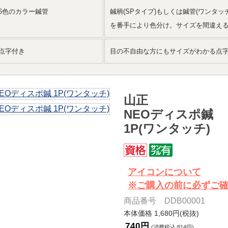
3)6色のカラー鍼管
鍼柄(SPタイプ)もしくは鍼管(ワンタ
を番手により色分け。サイズを間違え
4)点字付き
目の不自由な方にもサイズがわかる点
山正
NEOディスポ鍼
1P(ワンタッチ)
アイコンについて
※ご購入の前に必ずご
商品番号 DDB00001
本体価格 1,680円(税抜)
740円
(消費税込:814円)