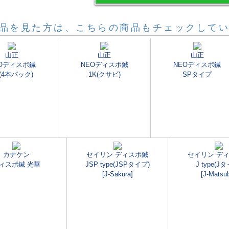
品を見た方は、こちらの商品もチェックして
山正
山正
山正
Oディスポ鍼
NEOディスポ鍼
NEOディスポ鍼
(4本パック)
1K(クサビ)
SPタイプ
カナケン
セイリン ディスポ鍼
セイリン デ
ィスポ鍼 光華
JSP type(JSPタイプ)
J type(J
[J-Sakura]
[J-Matsu