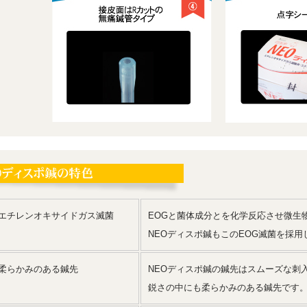
1)エチレンオキサイドガス滅菌
EOGと菌体成分とを化学反応させ微生
NEOディスポ鍼もこのEOG滅菌を採用
2)柔らかみのある鍼先
NEOディスポ鍼の鍼先はスムーズな刺
鋭さの中にも柔らかみのある鍼先です