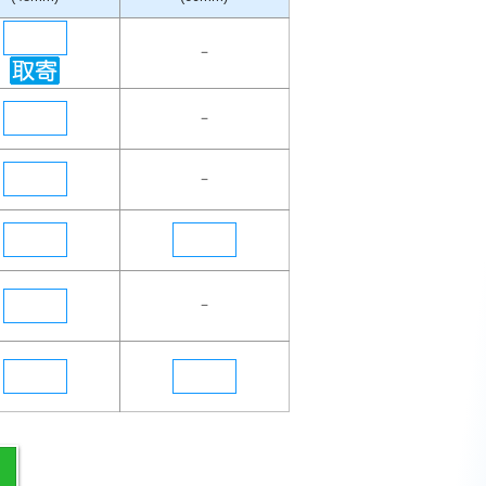
－
－
－
－