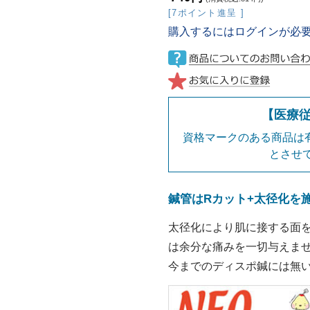
[7ポイント進呈 ]
購入するにはログインが必
【医療
資格マークのある商品は有
とさせ
鍼管はRカット+太径化を
太径化により肌に接する面
は余分な痛みを一切与えま
今までのディスポ鍼には無