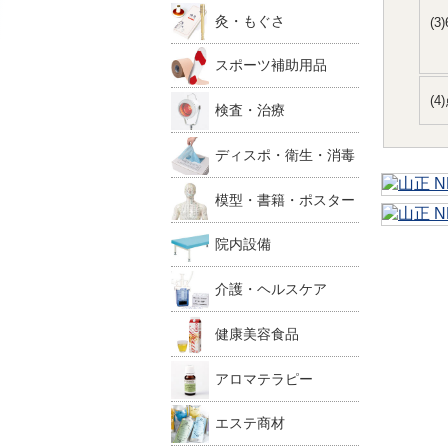
灸・もぐさ
(
スポーツ補助用品
(
検査・治療
ディスポ・衛生・消毒
模型・書籍・ポスター
院内設備
介護・ヘルスケア
健康美容食品
アロマテラピー
エステ商材