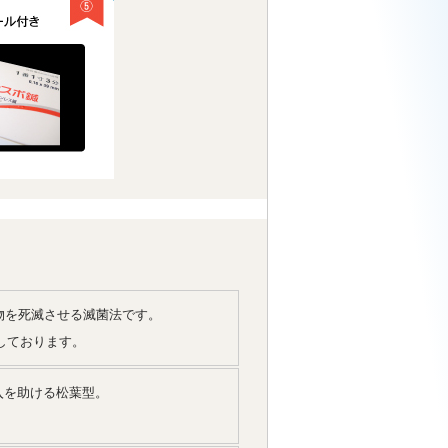
物を死滅させる滅菌法です。
しております。
入を助ける松葉型。
。