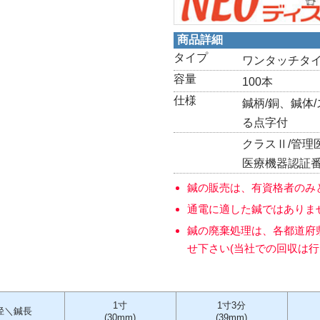
商品詳細
タイプ
ワンタッチタ
容量
100本
仕様
鍼柄/銅、鍼体
る点字付
クラスⅡ/管理
医療機器認証番号:
鍼の販売は、有資格者のみ
通電に適した鍼ではありま
鍼の廃棄処理は、各都道府
せ下さい(当社での回収は行
1寸
1寸3分
径＼鍼長
(30mm)
(39mm)