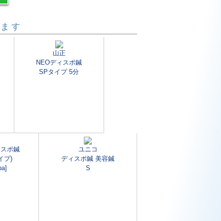
います
山正
NEOディスポ鍼
SPタイプ 5分
ィスポ鍼
ユニコ
タイプ)
ディスポ鍼 美容鍼
ba]
S