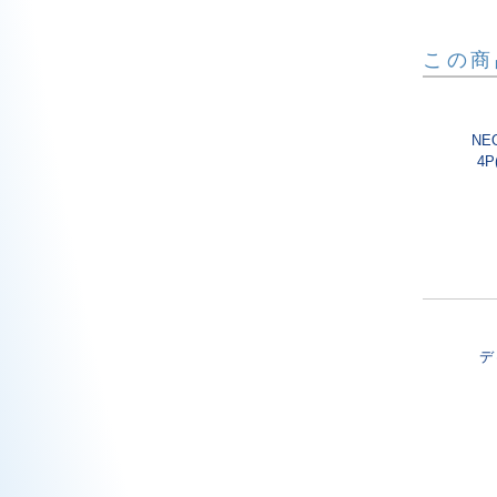
この商
NE
4P
デ