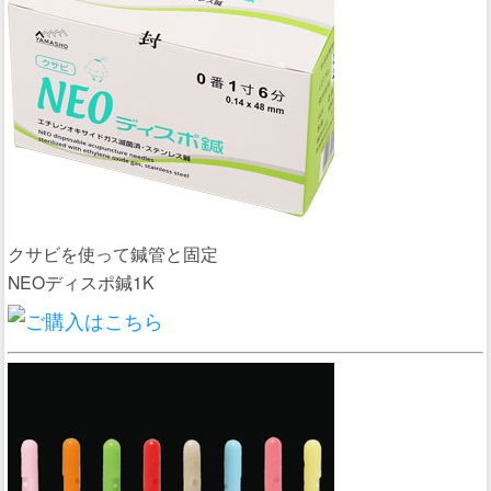
クサビを使って鍼管と固定
NEOディスポ鍼1K