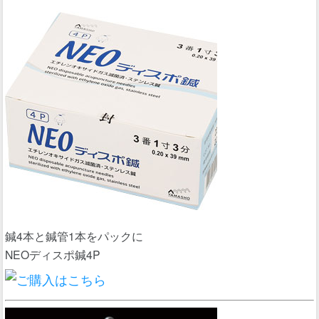
鍼4本と鍼管1本をパックに
NEOディスポ鍼4P