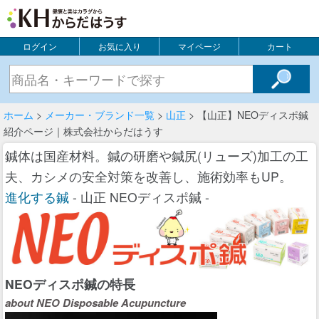
ログイン
お気に入り
マイページ
カート
ホーム
>
メーカー・ブランド一覧
>
山正
> 【山正】NEOディスポ鍼
紹介ページ｜株式会社からだはうす
鍼体は国産材料。鍼の研磨や鍼尻(リューズ)加工の工
夫、カシメの安全対策を改善し、施術効率もUP。
進化する鍼
- 山正 NEOディスポ鍼 -
NEOディスポ鍼の特長
about NEO Disposable Acupuncture