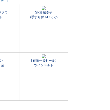
マクラ
SR器械卓子
ト
(手すり付 NO.2) 小
ン
【在庫一掃セール】
) 金
ツインベルト