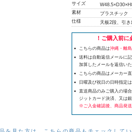
サイズ
W48.5×D30×H
素材
プラスチック
仕様
天板2段、引き
！ご購入前に
こちらの商品は
沖縄・離
送料は自動返信メールに
加算したメールを返信い
こちらの商品はメーカー
日曜及び祝日の日時指定は、
直送商品のみご購入の場
ジットカード決済、又は銀
※ご入金確認後、商品発
品を見た方は、こちらの商品もチェックして