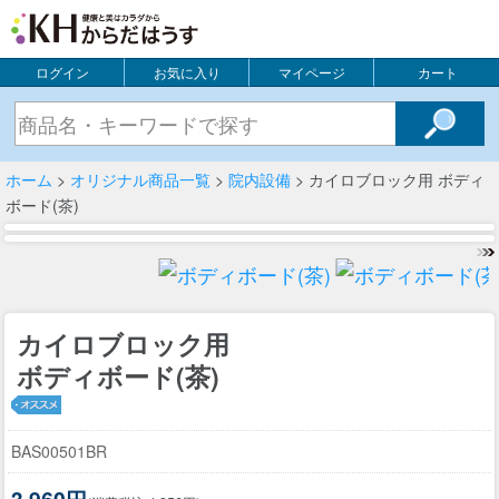
ログイン
お気に入り
マイページ
カート
ホーム
>
オリジナル商品一覧
>
院内設備
> カイロブロック用 ボディ
ボード(茶)
カイロブロック用
ボディボード(茶)
BAS00501BR
3,960円