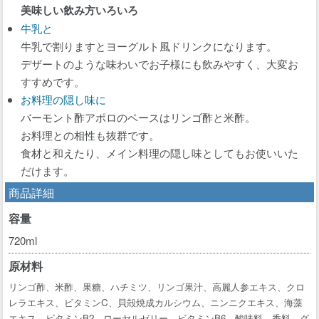
美味しい飲み方いろいろ
牛乳と
牛乳で割りますとヨーグルト風ドリンクになります。
デザートのような味わいでお子様にも飲みやすく、大変お
すすめです。
お料理の隠し味に
バーモント酢アポロのベースはリンゴ酢と米酢。
お料理との相性も抜群です。
食材と和えたり、メイン料理の隠し味としてもお使いいた
だけます。
商品詳細
容量
720ml
原材料
リンゴ酢、米酢、果糖、ハチミツ、リンゴ果汁、高麗人参エキス、クロ
レラエキス、ビタミンC、貝殻焼成カルシウム、ニンニクエキス、海藻
エキス、ビタミンB2、ローヤルゼリー、ビタミンB6、酸味料、香料、グ