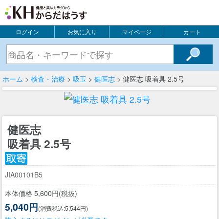
ログイン
お気に入り
マイページ
カート
ホーム
>
検査・治療
>
吸玉
>
健医志
> 健医志 吸着具 2.5号
健医志
吸着具 2.5号
JIA00101B5
本体価格 5,600円(税抜)
5,040円
(消費税込:5,544円)