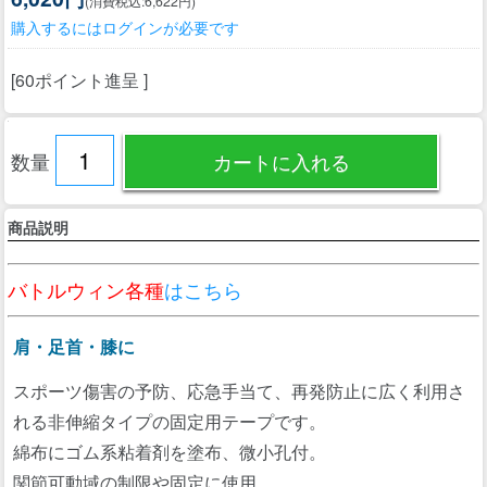
(消費税込:6,622円)
購入するにはログインが必要です
[60ポイント進呈 ]
数量
商品説明
バトルウィン各種
はこちら
肩・足首・膝に
スポーツ傷害の予防、応急手当て、再発防止に広く利用さ
れる非伸縮タイプの固定用テープです。
綿布にゴム系粘着剤を塗布、微小孔付。
関節可動域の制限や固定に使用。