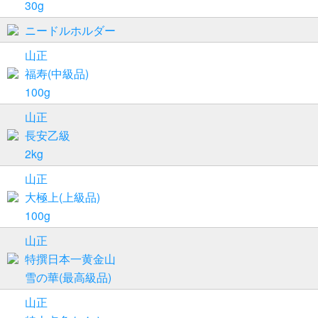
30g
ニードルホルダー
山正
福寿(中級品)
100g
山正
長安乙級
2kg
山正
大極上(上級品)
100g
山正
特撰日本一黄金山
雪の華(最高級品)
山正