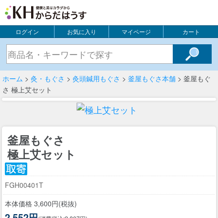
ログイン
お気に入り
マイページ
カート
ホーム
>
灸・もぐさ
>
灸頭鍼用もぐさ
>
釜屋もぐさ本舗
> 釜屋もぐ
さ 極上艾セット
釜屋もぐさ
極上艾セット
FGH00401T
本体価格 3,600円(税抜)
2,552円