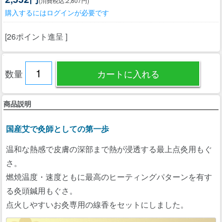
(消費税込:2,807円)
購入するにはログインが必要です
[26ポイント進呈 ]
数量
商品説明
国産艾で灸師としての第一歩
温和な熱感で皮膚の深部まで熱が浸透する最上点灸用もぐ
さ。
燃焼温度・速度ともに最高のヒーティングパターンを有す
る灸頭鍼用もぐさ。
点火しやすいお灸専用の線香をセットにしました。