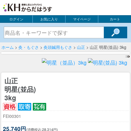
ログイン
お気に入り
マイページ
カート
ホーム
>
灸・もぐさ
>
灸頭鍼用もぐさ
>
山正
> 山正 明星(並品) 3kg
山正
明星(並品)
3kg
FEI00301
25,740円
(消費税込:28,314円)