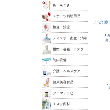
灸・もぐさ
スポーツ補助用品
この商
検査・治療
ナ
ディスポ・衛生・消毒
男
模型・書籍・ポスター
院内設備
介護・ヘルスケア
健康美容食品
ナ
アロマテラピー
エステ商材