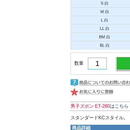
S 白
M 白
L 白
LL 白
BM 白
BL 白
数量
男子ズボン ET-280
はこちら
スタンダードKCスタイル。
商品詳細