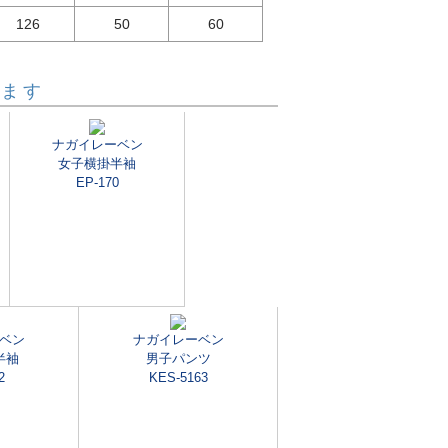
126
50
60
います
ナガイレーベン
女子横掛半袖
EP-170
ベン
ナガイレーベン
半袖
男子パンツ
2
KES-5163