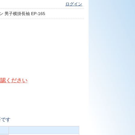
ログイン
 男子横掛長袖 EP-165
確認ください
要です