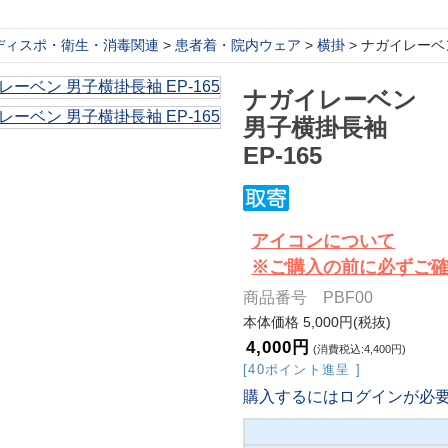
ディスポ・衛生・消毒関連
>
患者着・院内ウェア
>
横掛
> ナガイレーベン
ナガイレーベン
男子横掛長袖
EP-165
アイコンについて
※ご購入の前に必ずご
商品番号 PBF00
本体価格 5,000円(税抜)
4,000円
(消費税込:4,400円)
[40ポイント進呈 ]
購入するにはログインが必