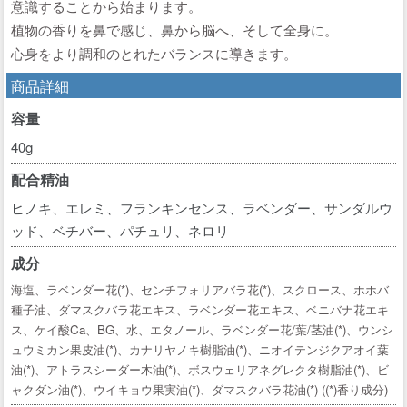
意識することから始まります。
植物の香りを鼻で感じ、鼻から脳へ、そして全身に。
心身をより調和のとれたバランスに導きます。
商品詳細
容量
40g
配合精油
ヒノキ、エレミ、フランキンセンス、ラベンダー、サンダルウ
ッド、ベチバー、パチュリ、ネロリ
成分
海塩、ラベンダー花(*)、センチフォリアバラ花(*)、スクロース、ホホバ
種子油、ダマスクバラ花エキス、ラベンダー花エキス、ベニバナ花エキ
ス、ケイ酸Ca、BG、水、エタノール、ラベンダー花/葉/茎油(*)、ウンシ
ュウミカン果皮油(*)、カナリヤノキ樹脂油(*)、ニオイテンジクアオイ葉
油(*)、アトラスシーダー木油(*)、ボスウェリアネグレクタ樹脂油(*)、ビ
ャクダン油(*)、ウイキョウ果実油(*)、ダマスクバラ花油(*) ((*)香り成分)