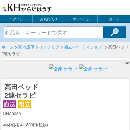
ログイン
お気に入り
マイページ
カート
ホーム
>
院内設備
>
インテリア
>
衝立(パーティション)
> 高田ベッド
2連セラピ
高田ベッド
2連セラピ
ONA00801
本体価格 41,800円(税抜)