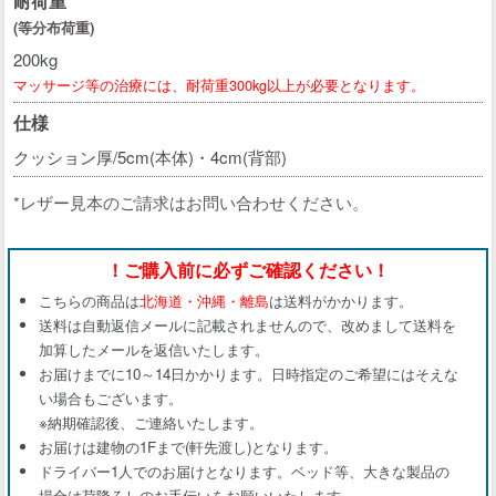
耐荷重
(等分布荷重)
200kg
マッサージ等の治療には、耐荷重300kg以上が必要となります。
仕様
クッション厚/5cm(本体)・4cm(背部)
*レザー見本のご請求はお問い合わせください。
！ご購入前に必ずご確認ください！
こちらの商品は
北海道・沖縄・離島
は送料がかかります。
送料は自動返信メールに記載されませんので、改めまして送料を
加算したメールを返信いたします。
お届けまでに10～14日かかります。日時指定のご希望にはそえな
い場合もございます。
※納期確認後、ご連絡いたします。
お届けは建物の1Fまで(軒先渡し)となります。
ドライバー1人でのお届けとなります。ベッド等、大きな製品の
場合は荷降ろしのお手伝いをお願いいたします。