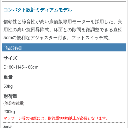
コンパクト設計ミディアムモデル
信頼性と静音性が高い廉価版専用モーターを採用した、実
用性の高い旋回昇降式。床面との隙間を微調整できる直径
5cmの便利なアジャスター付き。フットスイッチ式。
商品詳細
サイズ
D180×H45～83cm
重量
50kg
耐荷重
(等分布荷重)
200kg
マッサージ等の治療には、耐荷重300kg以上が必要となります。
側地