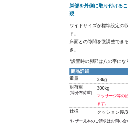
脚部を外側に取り付けるこ
現
ワイドサイズが標準設定の
ド。
床面との隙間を微調整できる
き。
*設置時の脚部は八の字にな
商品詳細
重量
38kg
耐荷重
300kg
(等分布荷重)
マッサージ等の治
ます。
仕様
クッション厚/3
*レザー見本のご請求はお問い合