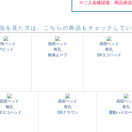
※ご入金確認後、商品発
品を見た方は、こちらの商品もチェックして
高田ベッド
高田ベッド
高田ベッド
デビッド
有孔
有孔
粉体ムーブ
DXエコベッド
高田ベッド
高田ベッド
高田ベッ
無孔
有孔
有孔
DXエコベッド
DXクラウン
電動ハイロー