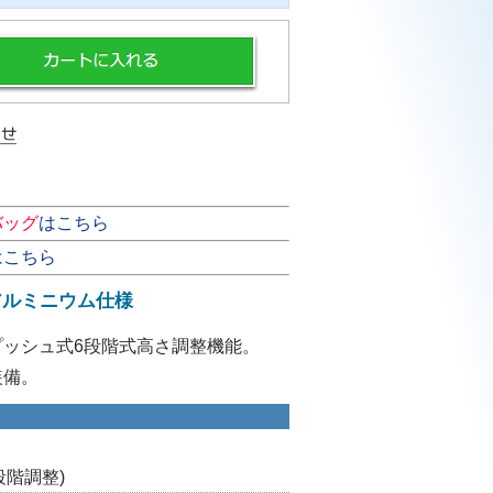
バッグ
はこちら
はこちら
アルミニウム仕様
ッシュ式6段階式高さ調整機能。
装備。
6段階調整)