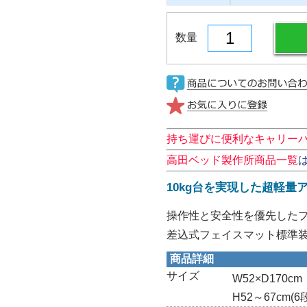
数量
持ち運びに便利なキャリー
高田ベッド製作所商品一覧
10kg台を実現した超軽量
操作性と安全性を優先したプ
差込式フェイスマット標準
商品詳細
サイズ
W52×D170cm
H52～67cm(