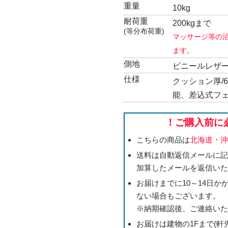
重量
10kg
耐荷重
200kgまで
(等分布荷重)
マッサージ等の治
ます。
側地
ビニールレザ
仕様
クッション厚/
能、差込式フ
！ご購入前に
こちらの商品は
北海道・
送料は自動返信メールに
加算したメールを返信い
お届けまでに10～14日
ない場合もございます。
※納期確認後、ご連絡い
お届けは建物の1Fまで(軒