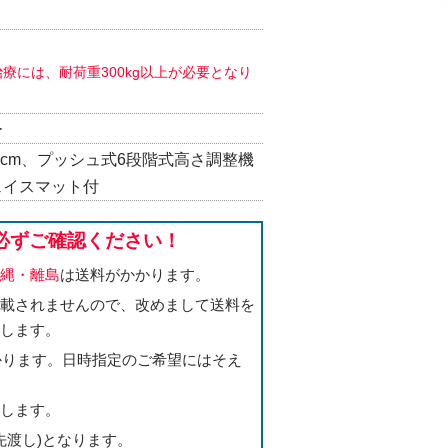
療には、耐荷重300kg以上が必要となり
ー
6cm、プッシュ式6段階式高さ調整機
ェイスマット付
必ずご確認ください！
沖縄・離島
は送料がかかります。
記載されませんので、改めまして送料を
たします。
かかります。日時指定のご希望にはそえ
たします。
先渡し)となります。