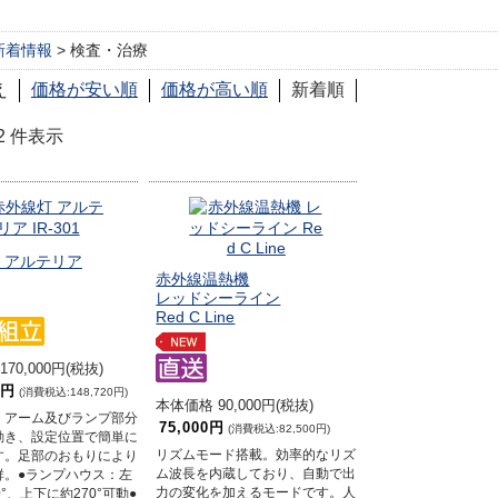
新着情報
> 検査・治療
え
価格が安い順
価格が高い順
新着順
1-2 件表示
 アルテリア
赤外線温熱機
レッドシーライン
Red C Line
70,000円(税抜)
0円
(消費税込:148,720円)
本体価格 90,000円(税抜)
。アーム及びランプ部分
75,000円
(消費税込:82,500円)
動き、設定位置で簡単に
リズムモード搭載。効率的なリズ
す。足部のおもりにより
ム波長を内蔵しており、自動で出
群。●ランプハウス：左
力の変化を加えるモードです。人
0°、上下に約270°可動●