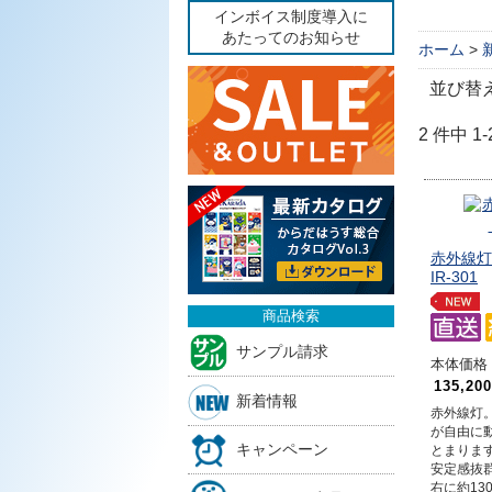
インボイス制度導入に
あたってのお知らせ
ホーム
>
並び替
2 件中 
赤外線灯
IR-301
商品検索
サンプル請求
本体価格 1
135,20
新着情報
赤外線灯
が自由に
キャンペーン
とまりま
安定感抜
右に約13