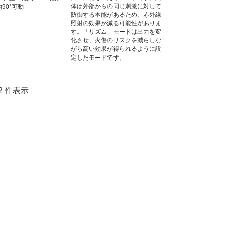
体は外部からの同じ刺激に対して
90°可動
防御する本能があるため、赤外線
照射の効果が減る可能性がありま
す。「リズム」モードは出力を変
化させ、火傷のリスクを減らしな
がら高い効果が得られるように設
定したモードです。
1-2 件表示