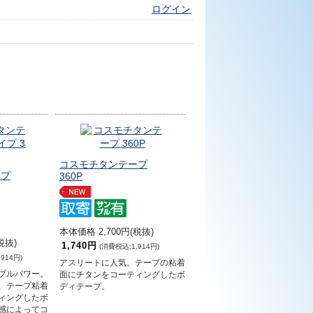
ログイン
コスモチタンテープ
ープ
360P
本体価格 2,700円(税抜)
税抜)
1,740円
(消費税込:1,914円)
914円)
アスリートに人気。テープの粘着
ブルパワー。
面にチタンをコーティングしたボ
、テープ粘着
ディテープ。
ィングしたボ
感によってコ