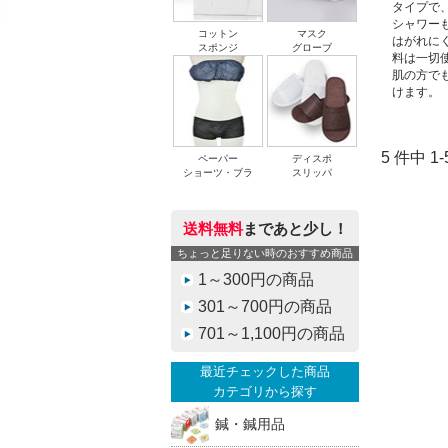
タイプで
シャワー
コットン
マスク
はがれに
スポンジ
グローブ
料は一切
肌の方で
けます。
5 件中 
ペーパー
ディスポ
ショーツ・ブラ
スリッパ
送料無料
まであと少し！
ちょっと足りない時のおすすめ商品
1～300円の商品
301～700円の商品
701～1,100円の商品
最近チェックした商品
カテゴリから探す
鍼・鍼用品