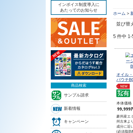
インボイス制度導入に
あたってのお知らせ
ホーム
>
並び替
5 件中 
オイル・
パウチBOX
商品検索
サンプル請求
本体価格 2
新着情報
99,999
豪州産エミ
キャンペーン
州古来よ
成分に近い
(必須脂肪