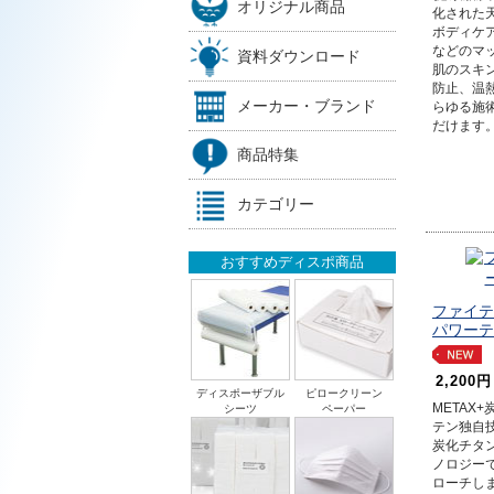
オリジナル商品
化された
ボディケ
などのマ
資料ダウンロード
肌のスキ
防止、温
メーカー・ブランド
らゆる施
だけます
商品特集
カテゴリー
おすすめディスポ商品
ファイテ
パワーテ
2,200円
ディスポーザブル
ピロークリーン
METAX+
シーツ
ペーパー
テン独自
炭化チタ
ノロジー
ローチし