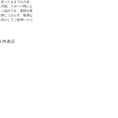
、貼ったままでの入浴・
も可能。スポーツ時にも
くい設計です。薬剤や香
使用しておらず、敏感な
も安心してご使用いただ
1-5 件表示