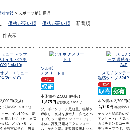
新着情報
> スポーツ補助用品
え
価格が安い順
価格が高い順
新着順
1-5 件表示
ソルボ
オブ・エミュー
コスモチタンテ
アスリートⅡ
(2ml×10)
温感タイプ 324P
本体価格 2,500円(税抜)
,000円(税抜)
本体価格 2,700円(
1,875円
(消費税込:2,062円)
円
1,740円
(消費税込:109,998円)
(消費税込:1,
ソルボインソール最軽量。衝撃を
ューオイル100％。豪
チタンと温感剤のダ
吸収し、反発を推進力に変えるハ
り使用されている、皮脂
アスリートに人気の
イブリッド構造インソールです。
天然オメガ3・6・9
面にチタンをコーテ
本体に高反発素材アクロフォー
酸)を豊富に含む、無臭
ディテープです。温
ム、かかと部に衝撃吸収素材ソル