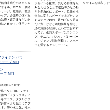
天然由来成分のスキン＆
リや痛みを緩和しま
ボセインを配置。異なる特性を組
アオイル。肩コリ・腰痛
み合わせることで運動時の足の動
ッサージ、敏感肌・乾燥
きを多角的にサポート。反発を推
ンケア、介護時の床ずれ
進力に変えスピードを上げたい方
熱治療・超音波などのあ
やステップ時の、足のズレを防ぎ
術法と併せてご使用いた
たい方、かかと着地衝撃を抑え、
。
足の負担を軽減したい方におすす
めです。推奨スポーツはランニン
グ、テニス、バスケ、バレーボー
ル、ジャンプ競技等様々。スポー
ツを愛するアスリートへ。
ン
ープ MTI
(消費税込:2,420円)
炭化チタン(Ti)。ファイ
技術の『メタックス』に
ンをプラス。ダブルテク
で身体へより強力にアプ
ます。汗や水に強い撥水