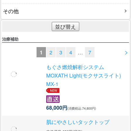
その他
並び替え
治療補助
>
1
2
3
4
…
7
もぐさ燃焼解析システム
MOXATH Light(モクサスライト)
MX-1
68,000円
(消費税込:74,800円)
肌にやさしいタックトップ