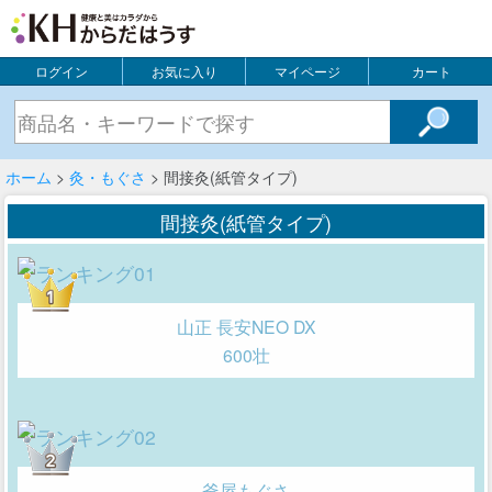
ログイン
お気に入り
マイページ
カート
ホーム
>
灸・もぐさ
> 間接灸(紙管タイプ)
間接灸(紙管タイプ)
山正 長安NEO DX
600壮
釜屋もぐさ