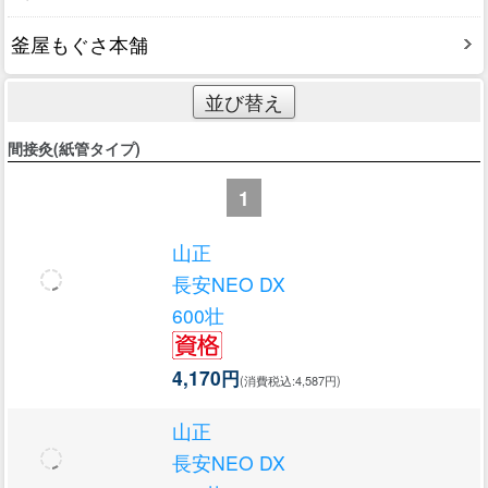
釜屋もぐさ本舗
並び替え
間接灸(紙管タイプ)
1
山正
長安NEO DX
600壮
4,170円
(消費税込:4,587円)
山正
長安NEO DX