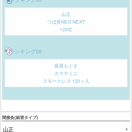
山正
つぼ灸NEO NEXT
120壮
釜屋もぐさ
カマヤミニ
スモークレス 120ヶ入
間接灸(紙管タイプ)
山正