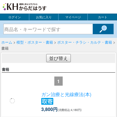
ログイン
お気に入り
マイページ
カート
ホーム
>
模型・ポスター・書籍
>
ポスター・チラシ・カルテ・書籍
>
書籍
並び替え
書籍
1
ガン治療と光線療法(本)
3,800円
(消費税込:4,180円)