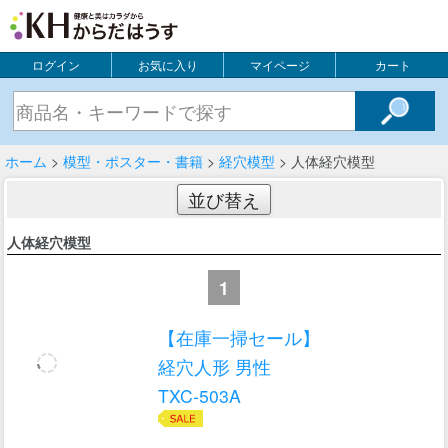
ログイン
お気に入り
マイページ
カート
ホーム
>
模型・ポスター・書籍
>
経穴模型
> 人体経穴模型
並び替え
人体経穴模型
1
【在庫一掃セール】
経穴人形 男性
TXC-503A