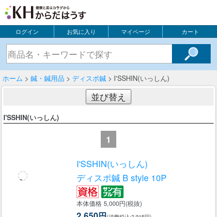
ログイン
お気に入り
マイページ
カート
ホーム
>
鍼・鍼用品
>
ディスポ鍼
> I'SSHIN(いっしん)
並び替え
I'SSHIN(いっしん)
1
I'SSHIN(いっしん)
ディスポ鍼 B style 10P
本体価格 5,000円(税抜)
2,650円
(消費税込:2,915円)