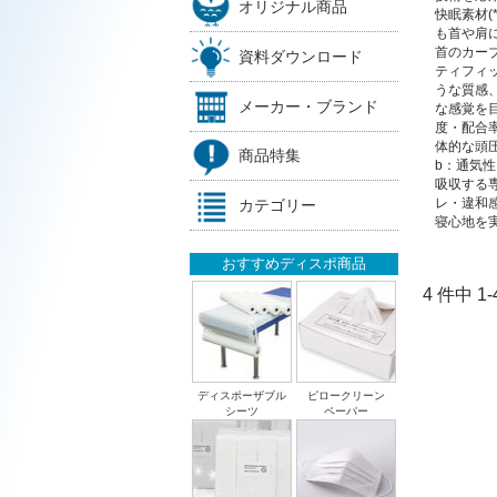
オリジナル商品
快眠素材(
も首や肩
首のカーブ
資料ダウンロード
ティフィ
うな質感
メーカー・ブランド
な感覚を
度・配合
体的な頭圧
商品特集
b：通気
吸収する
レ・違和
カテゴリー
寝心地を
おすすめディスポ商品
4 件中 
ディスポーザブル
ピロークリーン
シーツ
ペーパー