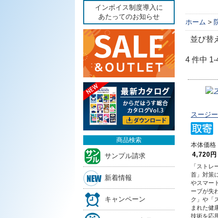
インボイス制度導入に
あたってのお知らせ
ホーム
>
並び替
4 件中 
スージー
商品検索
本体価格 5
4,720円
サンプル請求
「ストレ
首」対策
新着情報
やスマー
ーブが失
キャンペーン
ク」や「
まれた健
技術を応