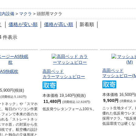
院内設備
>
マクラ
> 頭部用マクラ
え
価格が安い順
価格が高い順
新着順
1-4 件表示
高田ベッド
AS快眠枕
高田ベッド
マッシュピロー(M
カラーマッシュピロー
,900円(税抜)
本体価格 16,500円
本体価格 19,140円(税抜)
(消費税込:5,192円)
9,900円
11,480円
(消費税込:10
(消費税込:12,628円)
ートネック」や「スマホ
ニット生地タイプ。
に。毎日のパソコン作業
低反発ウレタンフォーム100％。
優れた低反発ウレタ
トフォンで本来の首のカ
採用マクラ。*低反
われる「ストレートネッ
低温環境では硬くな
スマホ首」の対策から生
康枕です。航空機の設計
用した独自の立体形状と