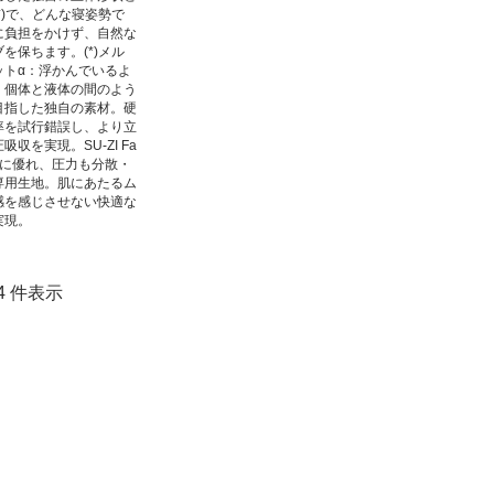
*)で、どんな寝姿勢で
に負担をかけず、自然な
を保ちます。(*)メル
ットα：浮かんでいるよ
、個体と液体の間のよう
目指した独自の素材。硬
率を試行錯誤し、より立
吸収を実現。SU-ZI Fa
性に優れ、圧力も分散・
専用生地。肌にあたるム
感を感じさせない快適な
実現。
1-4 件表示