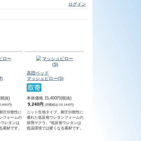
ログイン
高田ベッド
)
マッシュピロー(S)
(税抜)
本体価格 15,400円(税抜)
9,240円
,890円)
(消費税込:10,164円)
耐圧分散性に
ニット生地タイプ。耐圧分散性に
ンフォームの
優れた低反発ウレタンフォームの
発ウレタンは
採用マクラ。*低反発ウレタンは
る素材です。
低温環境では硬くなる素材です。