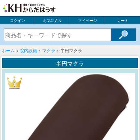
ログイン
お気に入り
マイページ
カート
ホーム
>
院内設備
>
マクラ
> 半円マクラ
半円マクラ