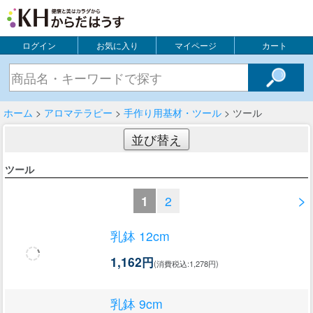
ログイン
お気に入り
マイページ
カート
ホーム
>
アロマテラピー
>
手作り用基材・ツール
> ツール
並び替え
ツール
>
1
2
乳鉢 12cm
1,162円
(消費税込:1,278円)
乳鉢 9cm