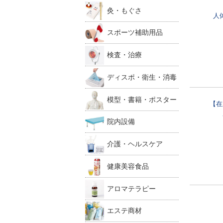
灸・もぐさ
人
スポーツ補助用品
検査・治療
ディスポ・衛生・消毒
模型・書籍・ポスター
【在
院内設備
介護・ヘルスケア
健康美容食品
アロマテラピー
エステ商材