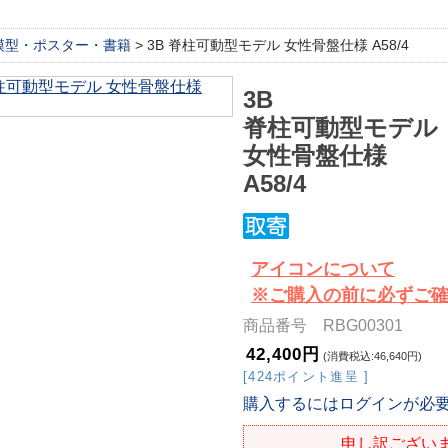
模型・ポスター・書籍
> 3B 脊柱可動型モデル 女性骨盤仕様 A58/4
3B
脊柱可動型モデル
女性骨盤仕様
A58/4
アイコンについて
※ご購入の前に必ずご
商品番号 RBG00301
42,400円
(消費税込:46,640円)
[424ポイント進呈 ]
購入するにはログインが必
申し訳ござい