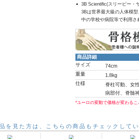
3B Scientific(スリー
3Bは世界最大級の人体模
中の学校や病院等で利用さ
商品詳細
サイズ
74cm
重量
1.8kg
仕様
脊柱可動、女性
病部付、脊髄
*ユーロの変動で価格が変わるこ
品を見た方は、こちらの商品もチェックして