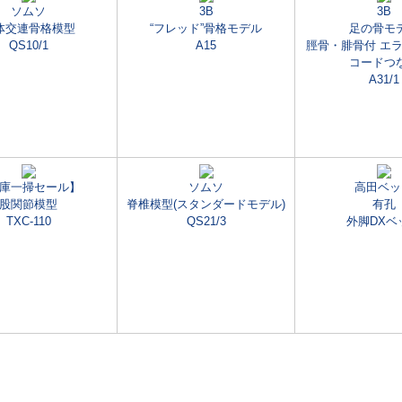
ソムソ
3B
3B
体交連骨格模型
“フレッド”骨格モデル
足の骨モ
QS10/1
A15
脛骨・腓骨付 エ
コードつ
A31/1
庫一掃セール】
ソムソ
高田ベッ
股関節模型
脊椎模型(スタンダードモデル)
有孔
TXC-110
QS21/3
外脚DXベ