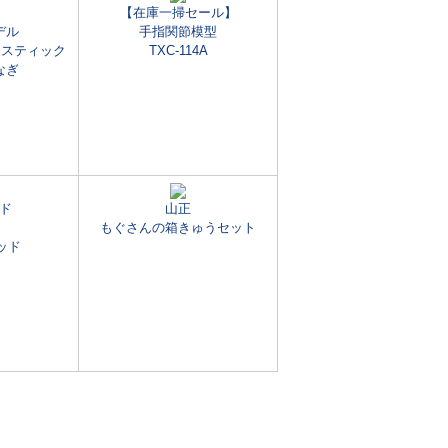
【在庫一掃セール】
デル
手指関節模型
ラスティック
TXC-114A
なぎ
ド
山正
もぐさんの箱きゅうセット
ッド