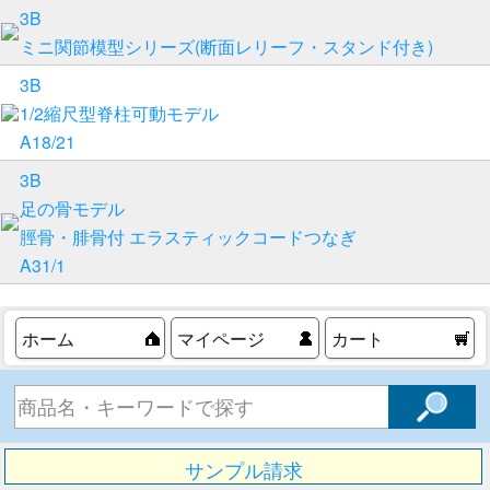
3B
ミニ関節模型シリーズ(断面レリーフ・スタンド付き)
3B
1/2縮尺型脊柱可動モデル
A18/21
3B
足の骨モデル
脛骨・腓骨付 エラスティックコードつなぎ
A31/1
ホーム
マイページ
カート
サンプル請求