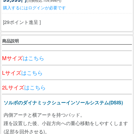
(消費税込:109,998円)
購入するにはログインが必要です
[29ポイント進呈 ]
商品説明
Mサイズ
はこちら
Lサイズ
はこちら
2Lサイズ
はこちら
ソルボのダイナミックシューインソールシステム(DSIS)
内側アーチと横アーチを持つパッド。
踵を設置した後、小趾方向への重心移動をしやすくします
(足部を回外させる)。