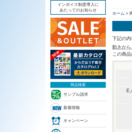
インボイス制度導入に
あたってのお知らせ
ホーム
>
下記の内
動きから
この商品
商品検索
E
サンプル請求
新着情報
キャンペーン