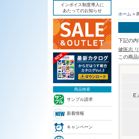
インボイス制度導入に
あたってのお知らせ
ホーム
>
下記の内
健医志 
この商品
商品検索
E
サンプル請求
新着情報
キャンペーン