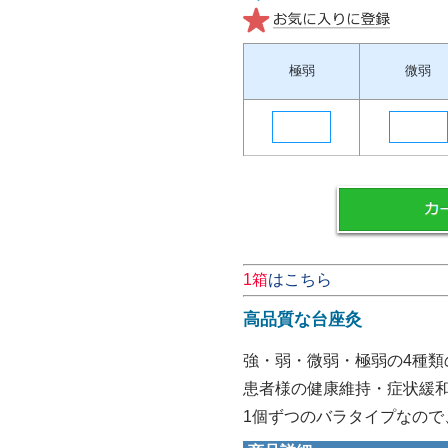
極弱
微弱
1箱
はこちら
高品質な台座灸
強・弱・微弱・極弱の4種類
患者様の健康維持・症状緩
1個ずつのバラタイプなので