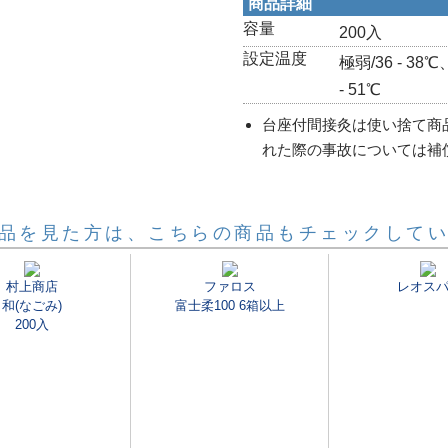
商品詳細
容量
200入
設定温度
極弱/36 - 38℃
- 51℃
台座付間接灸は使い捨て商
れた際の事故については補
品を見た方は、こちらの商品もチェックして
村上商店
ファロス
レオスパ
和(なごみ)
富士柔100 6箱以上
200入