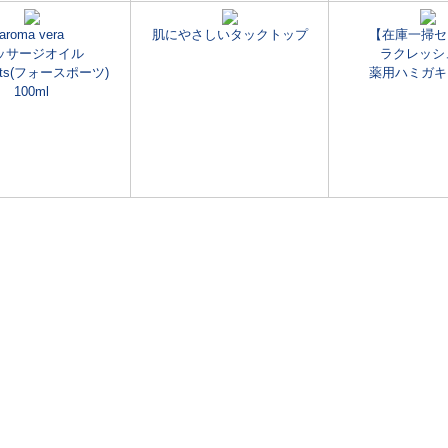
aroma vera
肌にやさしいタックトップ
【在庫一掃セ
ッサージオイル
ラクレッシ
ports(フォースポーツ)
薬用ハミガキ
100ml