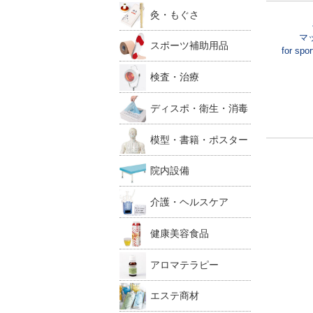
灸・もぐさ
マ
スポーツ補助用品
for s
検査・治療
ディスポ・衛生・消毒
模型・書籍・ポスター
院内設備
介護・ヘルスケア
健康美容食品
アロマテラピー
エステ商材