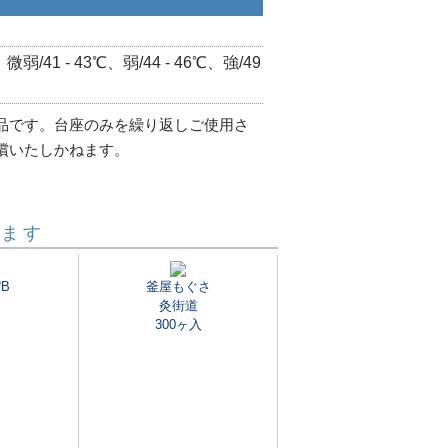
、微弱/41 - 43℃、弱/44 - 46℃、強/49
品です。台座のみを繰り返しご使用さ
償いたしかねます。
います
B
釜屋もぐさ
灸街道
300ヶ入