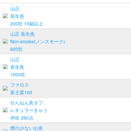
山正
長生灸
200壮 10箱以上
山正 長生灸
Non-smoke(ノンスモーク)
600壮
山正
長生灸
1000壮
ファロス
富士柔100
せんねん灸オフ
レギュラーきゅう
伊吹 260点
煙の少ないお灸