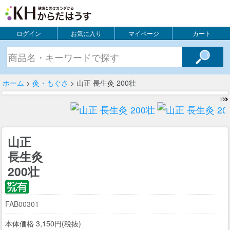
ログイン
お気に入り
マイページ
カート
ホーム
>
灸・もぐさ
> 山正 長生灸 200壮
山正
長生灸
200壮
FAB00301
本体価格 3,150円(税抜)