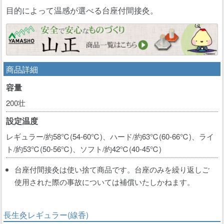
目的によって温感が選べる台座付間接灸。
商品詳細
容量
200壮
設定温度
レギュラー/約58℃(54-60℃)、ハード/約63℃(60-66℃)、ライ
ト/約53℃(50-56℃)、ソフト/約42℃(40-45℃)
台座付間接灸は使い捨て商品です。台座のみを繰り返しご
使用された際の事故については補償いたしかねます。
長生灸レギュラー(線香)