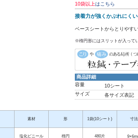
10袋以上
はこちら
接着力が強くかぶれにくい
ベースシートからとりやす
※楕円形にはスリットが入って
商品詳細
容量
10シート
サイズ
各サイズ表記
素材
形
1袋(10シート)
寸法
塩化ビニール
楕円
480片
9×6m