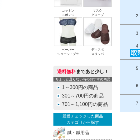
コットン
マスク
スポンジ
グローブ
2
3
4
ペーパー
ディスポ
ショーツ・ブラ
スリッパ
5
送料無料
まであと少し！
ちょっと足りない時のおすすめ商品
6
1～300円の商品
301～700円の商品
7
701～1,100円の商品
最近チェックした商品
カテゴリから探す
鍼・鍼用品