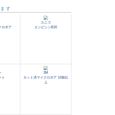
います
ユニコ
クロポア
エンピシンB20
ン
3M
ート
カット済マイクロポア 10袋以
上