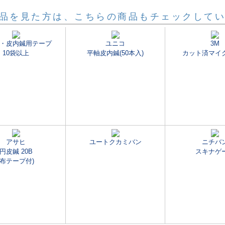
品を見た方は、こちらの商品もチェックして
・皮内鍼用テープ
ユニコ
3M
10袋以上
平軸皮内鍼(50本入)
カット済マイ
アサヒ
ユートクカミバン
ニチバ
円皮鍼 20B
スキナゲ
(布テープ付)