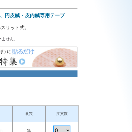
、円皮鍼・皮内鍼専用テープ
いスリット式。
いません。
裏穴
注文数
無
m